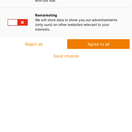
with our site.
Remarketing
We will store data to show you our advertisements
(only ours) on other websites relevant to your
interests.
igus-icon-lup
Reject all
Agree to all
Do bardzo wymagających zastosowań
Save choices
Płaszcz zewnętrzny: PVC
Olejoodporny zgodnie z DIN EN 50363-4-1
Bez silikonu
Nie podtrzymujące palenia
Ekran ogólny
CFRIP®
Klasa chainflex®:
5.5.2.1
igus-icon-copy-clipboard
Nr art.