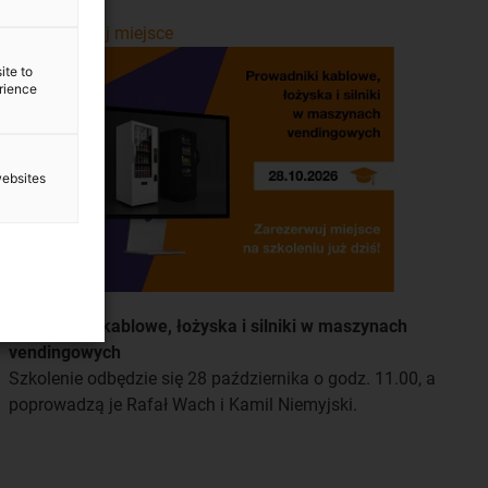
Zarezerwuj miejsce
ite to
erience
websites
Prowadniki kablowe, łożyska i silniki w maszynach
vendingowych
Szkolenie odbędzie się 28 października o godz. 11.00, a
poprowadzą je Rafał Wach i Kamil Niemyjski.