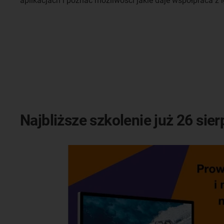
aplikacjach i poznać możliwości jakie daje współpraca z 
Najbliższe szkolenie już 26 sier