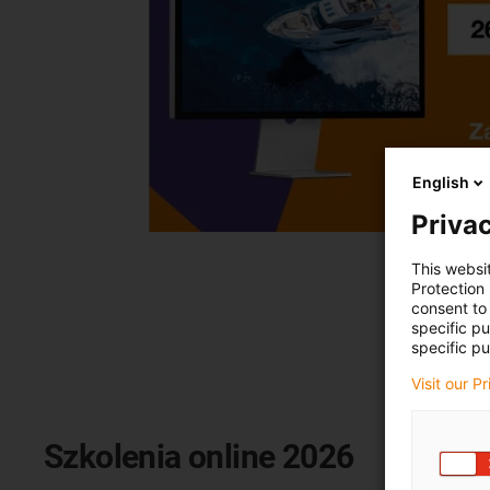
English
Privac
This websi
Protection
consent to 
specific p
specific pu
Visit our P
Szkolenia online 2026