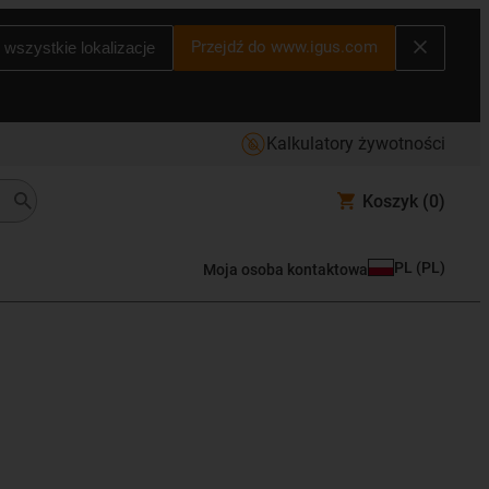
Przejdź do www.igus.com
 wszystkie lokalizacje
Kalkulatory żywotności
Koszyk
(0)
PL
(
PL
)
Moja osoba kontaktowa