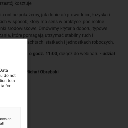
zestój kosztuje.
a online pokażemy, jak dobierać prowadnice, łożyska i
ch w sposób, który ma sens w praktyce: pod realne
runki środowiskowe. Omówimy kryteria doboru, typowe
zania, które pomagają utrzymać stabilny ruch i
likacjach na jachtach, statkach i jednostkach roboczych.
erpnia 2026 r. o godz. 11:00
, dołącz do webinaru
- udział
 Data
 Niemyjski i Michał Obrębski
ou do not
ion to a
ta for
ences on
all