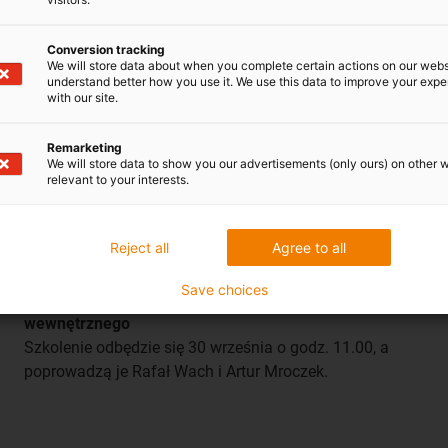
Zarezerwuj miejsce
Conversion tracking
We will store data about when you complete certain actions on our webs
understand better how you use it. We use this data to improve your exp
with our site.
Remarketing
We will store data to show you our advertisements (only ours) on other 
relevant to your interests.
Reject all
Agree to all
Save choices
Intralogistyka z igus - zyskaj niezawodność transportu
wewnętrznego
Szkolenie odbędzie się 30 września o godz. 11.00, a
poprowadzą je Rafał Wach i Artur Mroczek.