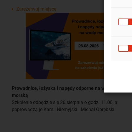
Zarezerwuj miejsce
Prowadnice, łożyska i napędy odporne na wodę
morską
Szkolenie odbędzie się 26 sierpnia o godz. 11.00, a
poprowadzą je Kamil Niemyjski i Michał Obrębski.