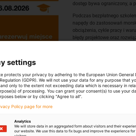
dostęp bywa ograniczony, a pr
Podczas bezpłatnego szkoleni
napędy do zastosowań morski
obciążenia, cykle pracy i wa
błędy projektowe oraz rozwią
powtarzalność działania w ap
Zarejestruj się i w środę,
26 si
y settings
jest bezpłatny.
te protects your privacy by adhering to the European Union General
Szkolenie poprowadzą:
Kamil
 Regulation (GDPR). We will not use your data for any purpose that y
and only to the extent not exceeding data which is necessary in relat
Zarezerwuj miejsce
urpose(s) of processing. You can grant your consent(s) to use your da
rposes below or by clicking "Agree to all".
rivacy Policy page for more
Analytics
We will store data in an aggregated form about visitors and their experi
our website. We use this data to fix bugs and improve the experience for 
visitors.