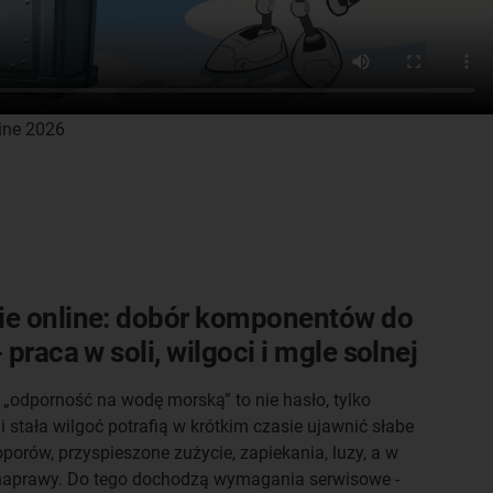
line 2026
ie online: dobór komponentów do
 praca w soli, wilgoci i mgle solnej
„odporność na wodę morską” to nie hasło, tylko
i stała wilgoć potrafią w krótkim czasie ujawnić słabe
porów, przyspieszone zużycie, zapiekania, luzy, a w
naprawy. Do tego dochodzą wymagania serwisowe -