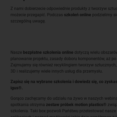
Z nami dobierzecie odpowiednie produkty z tworzyw sztuc
możecie przegapić. Podczas
szkoleń online
podzielimy si
szczególną uwagę.
Nasze
bezpłatne szkolenia online
dotyczą wielu obszarów
planowanie projektu, zasady doboru komponentów, aż po 
Zajmujemy się również recyklingiem tworzyw sztucznych,
3D i realizujemy wiele innych usług dla przemysłu.
Zapisz się na wybrane szkolenia i dowiedz się, co zyska
igus®.
Gorąco zachęcamy do udziału na żywo w naszych webina
spotkania otrzyma
zestaw próbek motion plastics®
zwią
szkolenia. Taki box pozwoli Pańśtwu przetestować nasze