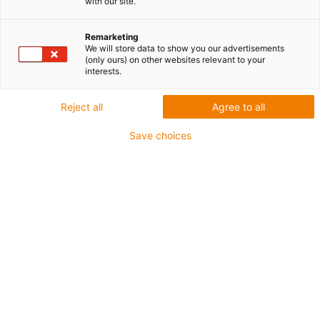
with our site.
A może potrzebujesz części katalogowej z obróbką
mechaniczną (np. rowek PF, otwór krzyżowy, gwint lub
Remarketing
We will store data to show you our advertisements
podobne)?
(only ours) on other websites relevant to your
interests.
Po prostu wypełnij formularz, a my skontaktujemy się z
Tobą w ciągu 24 godzin.
Reject all
Agree to all
Save choices
Tak, chciałbym poprosić o żądaną geometrię teraz
* Te pola muszą zostać wypełnione.
Imię
*