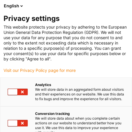
English
Privacy settings
This website protects your privacy by adhering to the European
Union General Data Protection Regulation (GDPR). We will not
use your data for any purpose that you do not consent to and
only to the extent not exceeding data which is necessary in
Wypełnij formularz, jeżeli
relation to a specific purpose(s) of processing. You can grant
your consent(s) to use your data for specific purposes below or
nie znalazłeś
by clicking "Agree to all".
Visit our Privacy Policy page for more
odpowiedniej geometrii
Analytics
We will store data in an aggregated form about visitors
Zamów żądaną geometrię już
and their experiences on our website. We use this data
to fix bugs and improve the experience for all visitors.
teraz
Conversion tracking
We will store data about when you complete certain
Nie znalazłeś odpowiedniej geometrii i potrzebujesz
actions on our website to understand better how you
wsparcia?
use it. We use this data to improve your experience