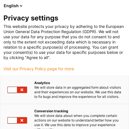
English
(0)
Privacy settings
igus-icon-arrow-right
igus-icon-arrow-right
igus-icon-arrow-right
Strona główna
Technologia kół zębatych
Strain wave gearbox
This website protects your privacy by adhering to the European
Union General Data Protection Regulation (GDPR). We will not
use your data for any purpose that you do not consent to and
only to the extent not exceeding data which is necessary in
Przekładnia falowa drygear®
relation to a specific purpose(s) of processing. You can grant
your consent(s) to use your data for specific purposes below or
by clicking "Agree to all".
Visit our Privacy Policy page for more
Przekładnia falowa igus drygear® przekonuje kompaktową i lekką
konstrukcją oraz dużym przełożeniem. Stosowana jest głównie
Analytics
jako przekładnia do silników krokowych. Skrzynia biegów jest
We will store data in an aggregated form about visitors
samohamowna ze względu na duże przełożenie. Wejście i wyjście
and their experiences on our website. We use this data
to fix bugs and improve the experience for all visitors.
są dostępne w różnych wersjach. Zastosowane wysokowydajne
polimery umożliwiają bezsmarową, cichą i płynną pracę przy
wysokich momentach obrotowych.
Conversion tracking
We will store data about when you complete certain
actions on our website to understand better how you
use it. We use this data to improve your experience