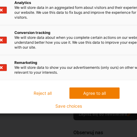
Umów spotkanie z ekspertem
Analytics
We will store data in an aggregated form about visitors and their experi
Usługa czatu
our website. We use this data to fix bugs and improve the experience for 
visitors.
Poniedziałek - czwartek:
8:00 - 16:30
Piątek: 8:00 - 16:30
Conversion tracking
We will store data about when you complete certain actions on our webs
understand better how you use it. We use this data to improve your exp
with our site.
Remarketing
We will store data to show you our advertisements (only ours) on other 
relevant to your interests.
Newsletter
Bądź na bieżąco i zapisz się do 
Reject all
Agree to all
line
igus®.
óbki
Save choices
Zapisz się do newslettera
Obserwuj nas