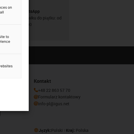
ences on
Usługa WhatsApp
all
Od poniedziałku do piątku: od
8:00 do 16:00
ite to
erience
websites
Kontakt
newslettera
+48 22 863 57 70
Formularz kontaktowy
info-pl@igus.net
Język:
Polski
Kraj:
Polska