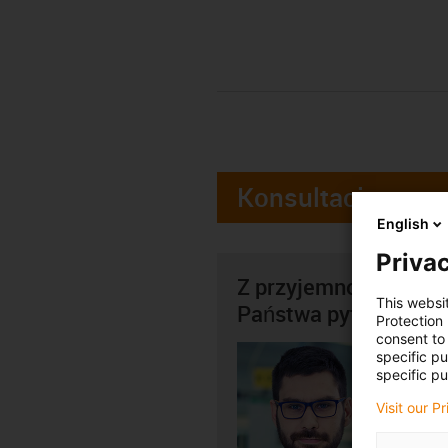
Konsultacje
English
Privac
Z przyjemnością oso
This websi
Państwa pytania
Protection
consent to 
Kamil 
specific p
specific pu
+4
igus-i
Visit our P
Wyśli