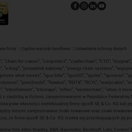
ane firmy
Ogólne warunki handlowe
Ustawienia ochrony danych
 "chain for cranes", "conprotect", "cradle-chain", "CTD", "drygear", "
"e-loop", "prowadnik kablowy", "energy chain systems", "enjoyneering"
us improves what moves", "igus:bike", "igusGO", "igutex", "iguverse", 
"polymore", "print2mold", "Rawbot", "RBTX", "RCYL", "readycable", "re
 "tribofilament", "tribotape", "triflex", "twisterchain", "when it mo
 siedzibą w Kolonii, zarejestrowanymi w Republice Federalnej N
lista praw własności intelektualnej firmy igus® SE & Co. KG lub j
ędzy innymi zarejestrowane znaki towarowe oraz znaki towarowe, 
cza, że firma igus® SE & Co. KG zrzeka się przysługujących jej p
uktów firm Allen Bradley, B&R, Baumüller, Beckhoff, Lahr, Contro