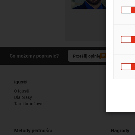
Co możemy poprawić?
Prześlij opinię
igus®
Usługi
O igus®
myigus
Dla prasy
Narzędzia on
Targi branżowe
Darmowe pr
Portal CAD
Metody płatności
Nagrody