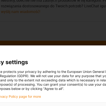
Niestety, obecnie nie ma żadnych produktów w tej kategorii. 
rozwiązania dostosowanego do Twoich potrzeb? LiveChat ig
wyślij nam wiadomość!
y settings
biście odpowiem na
Konsultacje i dost
te protects your privacy by adhering to the European Union General
 Regulation (GDPR). We will not use your data for any purpose that y
Osobista
and only to the extent not exceeding data which is necessary in relat
Niemyjski
urpose(s) of processing. You can grant your consent(s) to use your da
Od poniedziałku do piątku: 7
rposes below or by clicking "Agree to all".
Sobota: 8:00–12:00
8 22 316 36 33
con-phone
rivacy Policy page for more
Online
j e-mail