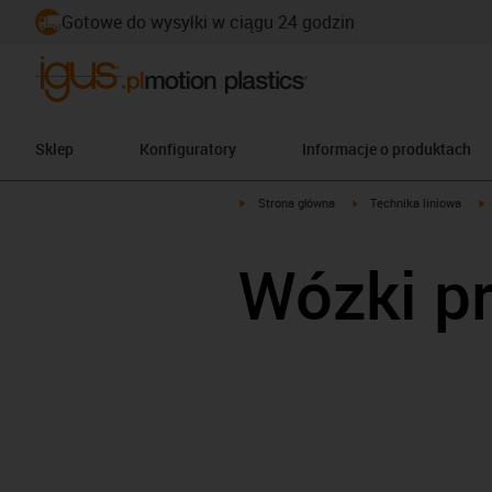
Gotowe do wysyłki w ciągu 24 godzin
Sklep
Konfiguratory
Informacje o produktach
igus-icon-arrow-right
igus-icon-arrow-right
i
Strona główna
Technika liniowa
Wózki p