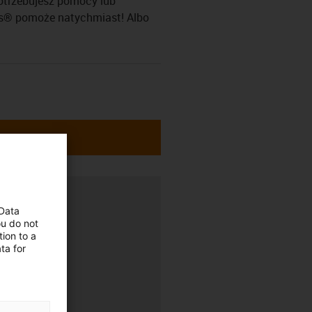
Potrzebujesz pomocy lub
us® pomoże natychmiast! Albo
awa
 Data
ou do not
ion to a
ta for
:00–20:00