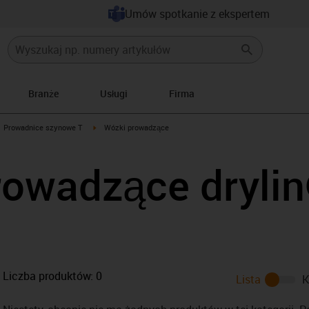
Umów spotkanie z ekspertem
Branże
Usługi
Firma
gus-icon-arrow-right
igus-icon-arrow-right
Prowadnice szynowe T
Wózki prowadzące
rowadzące dryli
Liczba produktów:
0
Lista
K