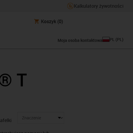
Kalkulatory żywotności
Koszyk
(0)
PL
(
PL
)
Moja osoba kontaktowa
n® T
afelki