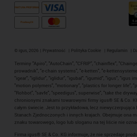
FAKTURA PROFORMA
Przelewy24
©
igus, 2026
Prywatność
Polityka Cookie
Regulamin
D
Terminy "Apiro", "AutoChain", "CFRIP", "chainflex", "Chainge",
prowadnik", "e-chain systems", "e-ketten", "e-kettensysteme", 
"igear", "iglidur", "iglidur", "igubal", "igumid", "igus", "ig
"motion polymers", "motionary", "plastics for longer life", 
"Rohbot", "savfe", "speedigus", superwise", "take the dryway",
chronionymi znakami towarowymi firmy igus® SE & Co. KG z
całym świecie. Jest to przykładowa, lecz niewyczerpująca 
Stanach Zjednoczonych i innych krajach. Obejmuje ona mi
znaku towarowego, logo lub sloganu na tej liście nie ozna
Firma igus® SE & Co. KG informuje, że nie sprzedaje prod