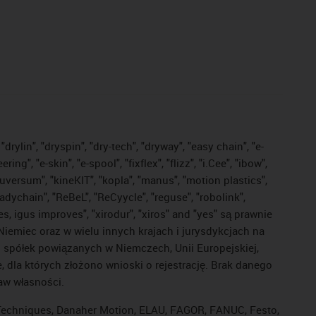
drylin", "dryspin", "dry-tech", "dryway", "easy chain", "e-
, "e-skin", "e-spool", "fixflex", "flizz", "i.Cee", "ibow",
"iguversum", "kineKIT", "kopla", "manus", "motion plastics",
adychain", "ReBeL", "ReCyycle", "reguse", "robolink",
ves, igus improves", "xirodur", "xiros" and "yes" są prawnie
iemiec oraz w wielu innych krajach i jurysdykcjach na
ej spółek powiązanych w Niemczech, Unii Europejskiej,
dla których złożono wnioski o rejestrację. Brak danego
raw własności.
l Techniques, Danaher Motion, ELAU, FAGOR, FANUC, Festo,