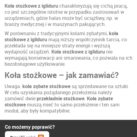
Koła stożkowe z igliduru
charakteryzują się cichą pracą,
co jest szczególnie istotne w przypadku zastosowań w
urządzeniach, gdzie hałas może być uciążliwy, np. w
branży medycznej i w maszynach pakujących.
W porównaniu z tradycyjnymi kołami zębatymi,
koła
stożkowe z igliduru
mają niższy współczynnik tarcia, co
przekłada się na mniejsze straty energii i wyższą
wydajność urządzeń.
Koła stożkowe z igliduru
nie
wymagają konserwacji ani smarowania, co pozwala na ich
bezobsługowe użytkowanie.
Koła stożkowe – jak zamawiać?
Uwaga:
koła zębate stożkowe
są sprzedawane na sztuki.
W celu uzyskania pożądanego przełożenia należy
zamówić dwie
przekładnie stożkowe
.
Koła zębate
stożkowe
muszą mieć to samo przełożenie i ten sam
moduł, aby były kompatybilne.
Co możemy poprawić?