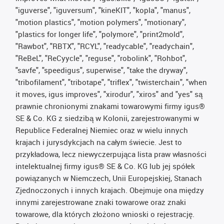
"iguverse", "iguversum", "kineKIT", "kopla", "manus",
"motion plastics", "motion polymers", "motionary",
"plastics for longer life", "polymore", "print2mold",
"Rawbot", "RBTX", "RCYL", "readycable", "readychain",
"ReBeL", "ReCyycle", "reguse", "robolink", "Rohbot",
"savfe", "speedigus", superwise", "take the dryway",
"tribofilament", "tribotape", "triflex", "twisterchain", "when
it moves, igus improves", "xirodur", "xiros" and "yes" są
prawnie chronionymi znakami towarowymi firmy igus®
SE & Co. KG z siedzibą w Kolonii, zarejestrowanymi w
Republice Federalnej Niemiec oraz w wielu innych
krajach i jurysdykcjach na całym świecie. Jest to
przykładowa, lecz niewyczerpująca lista praw własności
intelektualnej firmy igus® SE & Co. KG lub jej spółek
powiązanych w Niemczech, Unii Europejskiej, Stanach
Zjednoczonych i innych krajach. Obejmuje ona między
innymi zarejestrowane znaki towarowe oraz znaki
towarowe, dla których złożono wnioski o rejestrację.