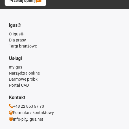
Prześlij opinię
igus®
O igus®
Dla prasy
Targi branżowe
Usługi
myigus
Narzędzia online
Darmowe próbki
Portal CAD
Kontakt
+48 22 863 57 70
Formularz kontaktowy
info-pl@igus.net