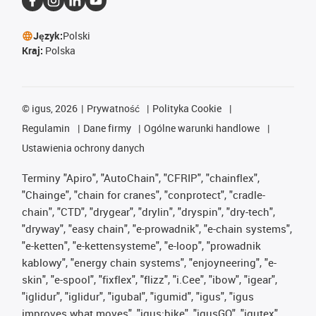
Język:
Polski
Kraj:
Polska
©
igus, 2026
Prywatność
Polityka Cookie
Regulamin
Dane firmy
Ogólne warunki handlowe
Ustawienia ochrony danych
Terminy "Apiro", "AutoChain", "CFRIP", "chainflex",
"Chainge", "chain for cranes", "conprotect", "cradle-
chain", "CTD", "drygear", "drylin", "dryspin", "dry-tech",
"dryway", "easy chain", "e-prowadnik", "e-chain systems",
"e-ketten", "e-kettensysteme", "e-loop", "prowadnik
kablowy", "energy chain systems", "enjoyneering", "e-
skin", "e-spool", "fixflex", "flizz", "i.Cee", "ibow", "igear",
"iglidur", "iglidur", "igubal", "igumid", "igus", "igus
improves what moves", "igus:bike", "igusGO", "igutex",