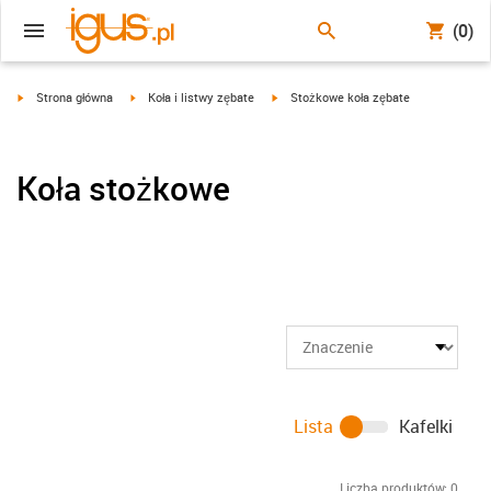
(0)
igus-icon-arrow-right
igus-icon-arrow-right
igus-icon-arrow-right
Strona główna
Koła i listwy zębate
Stożkowe koła zębate
Koła stożkowe
Lista
Kafelki
Liczba produktów:
0