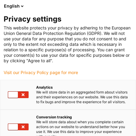
English
(0)
Privacy settings
igus-icon-arrow-right
igus-icon-arrow-right
igus-icon-arrow-right
Strona główna
Koła i listwy zębate
Listwy zębate
This website protects your privacy by adhering to the European
Union General Data Protection Regulation (GDPR). We will not
use your data for any purpose that you do not consent to and
only to the extent not exceeding data which is necessary in
Listwy zębate
relation to a specific purpose(s) of processing. You can grant
your consent(s) to use your data for specific purposes below or
by clicking "Agree to all".
Visit our Privacy Policy page for more
Analytics
We will store data in an aggregated form about visitors
and their experiences on our website. We use this data
to fix bugs and improve the experience for all visitors.
Lista
Kafelki
Conversion tracking
We will store data about when you complete certain
actions on our website to understand better how you
use it. We use this data to improve your experience
Liczba produktów:
0