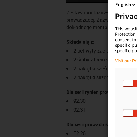
English
Zestaw montażowy to zestaw mo
Privac
prowadzącej. Zazwyczaj składa
dokładnego montażu rynny prowa
This websi
Protection
consent to 
Składa się z:
specific p
2 uchwyty zaciskowe
specific pu
2 śruby z łbem stożkowym
Visit our P
2 nakrętki sześciokątne
2 nakrętki ślizgowe
Dla serii rynien prowadzących:
92.30
92.31
Dla serii prowadników kablowyc
E2.26