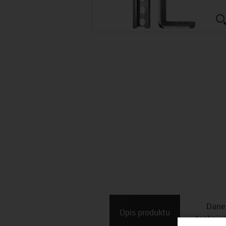
Dane
Opis ­produktu
technic