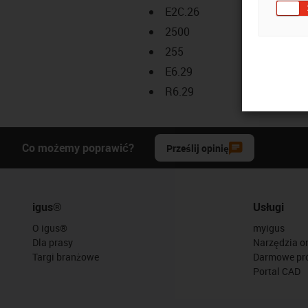
E2C.26
2500
255
E6.29
R6.29
Co możemy poprawić?
Prześlij opinię
igus®
Usługi
O igus®
myigus
Dla prasy
Narzędzia on
Targi branżowe
Darmowe pr
Portal CAD