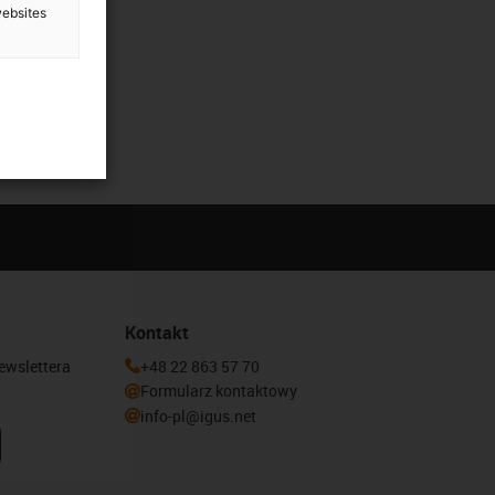
websites
Kontakt
newslettera
+48 22 863 57 70
Formularz kontaktowy
info-pl@igus.net