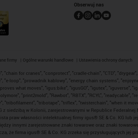
Obserwuj nas
ane firmy
Ogólne warunki handlowe
Ustawienia ochrony danych
 "chain for cranes", "conprotect", "cradle-chain", "CTD", "drygear", "
"e-loop", "prowadnik kablowy", "energy chain systems", "enjoyneering"
us improves what moves", "igus:bike", "igusGO", "igutex", "iguverse", 
"polymore", "print2mold", "Rawbot", "RBTX", "RCYL", "readycable", "re
 "tribofilament", "tribotape", "triflex", "twisterchain", "when it mo
 siedzibą w Kolonii, zarejestrowanymi w Republice Federalnej N
lista praw własności intelektualnej firmy igus® SE & Co. KG lub j
ędzy innymi zarejestrowane znaki towarowe oraz znaki towarowe, 
cza, że firma igus® SE & Co. KG zrzeka się przysługujących jej p