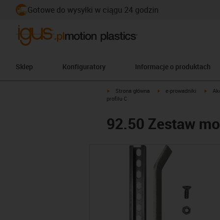
Gotowe do wysyłki w ciągu 24 godzin
Sklep
Konfiguratory
Informacje o produktach
igus-icon-arrow-right
igus-icon-arrow-right
igus-
Strona główna
e-prowadniki
Ak
profilu C
92.50 Zestaw mo