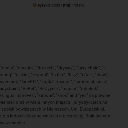
Język:
Polski
Kraj:
Polska
drylin", "dryspin", "dry-tech", "dryway", "easy chain", "e-
, "e-skin", "e-spool", "fixflex", "flizz", "i.Cee", "ibow",
"iguversum", "kineKIT", "kopla", "manus", "motion plastics",
adychain", "ReBeL", "ReCyycle", "reguse", "robolink",
ves, igus improves", "xirodur", "xiros" and "yes" są prawnie
iemiec oraz w wielu innych krajach i jurysdykcjach na
ej spółek powiązanych w Niemczech, Unii Europejskiej,
dla których złożono wnioski o rejestrację. Brak danego
raw własności.