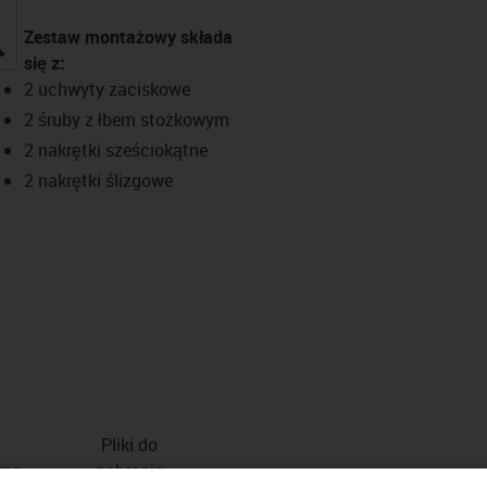
Zestaw montażowy składa
igus-icon-lupe
się z:
2 uchwyty zaciskowe
2 śruby z łbem stożkowym
2 nakrętki sześciokątne
2 nakrętki ślizgowe
Pliki do
zne
pobrania