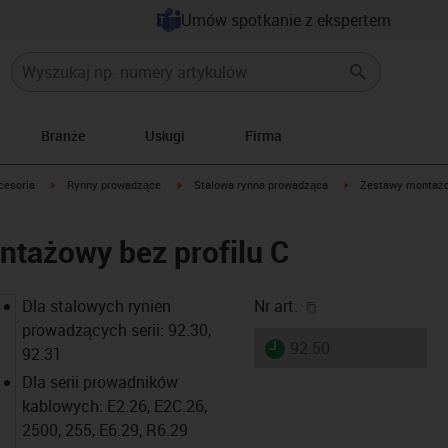
Umów spotkanie z ekspertem
Branże
Usługi
Firma
icon-arrow-right
igus-icon-arrow-right
igus-icon-arrow-right
igus-icon-arrow-righ
cesoria
Rynny prowadzące
Stalowa rynna prowadząca
Zestawy montaż
ntażowy bez profilu C
igus-icon-copy-cl
Dla stalowych rynien
Nr art.
prowadzących serii: 92.30,
igus-icon-lieferzeit
92.50
92.31
Dla serii prowadników
kablowych: E2.26, E2C.26,
2500, 255, E6.29, R6.29