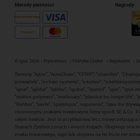
Metody płatności
Nagrody
FAKTURA PROFORMA
Przelewy24
©
igus, 2026
Prywatność
Polityka Cookie
Regulamin
D
Terminy "Apiro", "AutoChain", "CFRIP", "chainflex", "Chainge",
prowadnik", "e-chain systems", "e-ketten", "e-kettensysteme", 
"igear", "iglidur", "iglidur", "igubal", "igumid", "igus", "ig
"motion polymers", "motionary", "plastics for longer life", 
"Rohbot", "savfe", "speedigus", superwise", "take the dryway",
chronionymi znakami towarowymi firmy igus® SE & Co. KG z
całym świecie. Jest to przykładowa, lecz niewyczerpująca 
Stanach Zjednoczonych i innych krajach. Obejmuje ona mi
znaku towarowego, logo lub sloganu na tej liście nie ozna