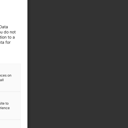
 Data
ou do not
ion to a
ta for
ences on
all
ite to
erience