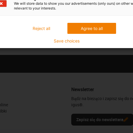
We will store data to show you our advertisements (only ours) on other 
relevant to your interests.
Reject all
Agree to all
Save choices
Newsletter
Bądź na bieżąco i zapisz się do 
line
igus®.
óbki
Zapisz się do newslettera