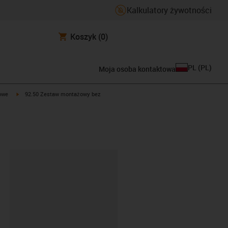
Kalkulatory żywotności
Koszyk
(0)
PL
(
PL
)
Moja osoba kontaktowa
t
igus-icon-arrow-right
owe
92.50 Zestaw montażowy bez
ipboard