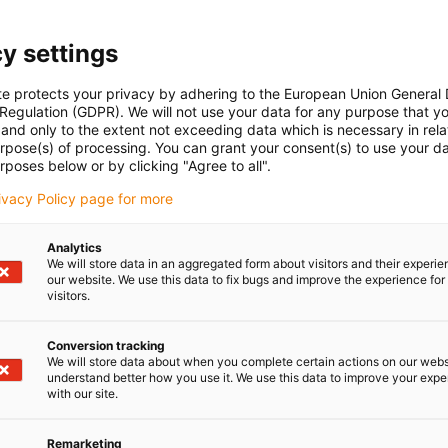
cujący do bezpiecznego montażu stalowej rynny
y settings
 się on z kilku elementów wymaganych do mocnego i
dzącej na powierzchni ślizgowej.
te protects your privacy by adhering to the European Union General
 Regulation (GDPR). We will not use your data for any purpose that y
and only to the extent not exceeding data which is necessary in relat
urpose(s) of processing. You can grant your consent(s) to use your da
rposes below or by clicking "Agree to all".
rivacy Policy page for more
Analytics
We will store data in an aggregated form about visitors and their experi
our website. We use this data to fix bugs and improve the experience for 
visitors.
Conversion tracking
We will store data about when you complete certain actions on our webs
understand better how you use it. We use this data to improve your exp
with our site.
h:
Remarketing