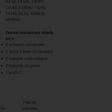
R4.56, E4.64L, 14040,
14140, R18840, 14240,
igus-icon-lupe
14340, E6.62, 4040HD,
8840HD
Zestaw montażowy składa
się z:
2 uchwyty zaciskowe
2 śruby z łbem stożkowym
2 nakrętki sześciokątne
2 nakrętki ślizgowe
1 profil C
Pliki do
zne
pobrania