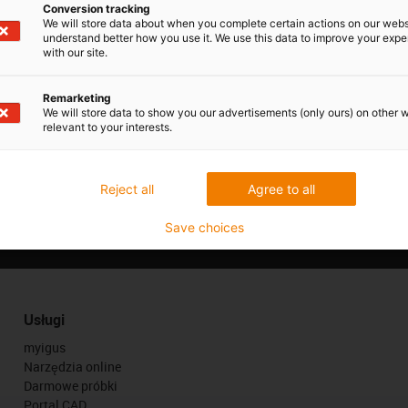
Conversion tracking
We will store data about when you complete certain actions on our webs
understand better how you use it. We use this data to improve your exp
with our site.
Remarketing
We will store data to show you our advertisements (only ours) on other 
relevant to your interests.
Reject all
Agree to all
Save choices
Usługi
myigus
Narzędzia online
Darmowe próbki
Portal CAD