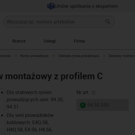
Umów spotkanie z ekspertem
Branże
Usługi
Firma
icon-arrow-right
igus-icon-arrow-right
igus-icon-arrow-right
igus-icon-arrow-righ
cesoria
Rynny prowadzące
Stalowa rynna prowadząca
Zestawy montaż
w montażowy z profilem C
igus-icon-copy-cl
Dla stalowych rynien
Nr art.
prowadzących serii: 94.30,
igus-icon-lieferzeit
94.50.350
94.31
Dla serii prowadników
kablowych: E4Q.58,
H4Q.58, E4.56, H4.56,