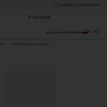
Kalkulatory żywotności
Koszyk
(0)
PL
(
PL
)
Moja osoba kontaktowa
t
igus-icon-arrow-right
owe
94.50.350 Zestaw montażowy z
ipboard