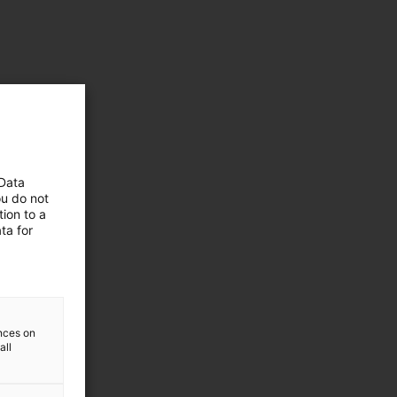
 Data
ou do not
ion to a
ta for
ences on
all