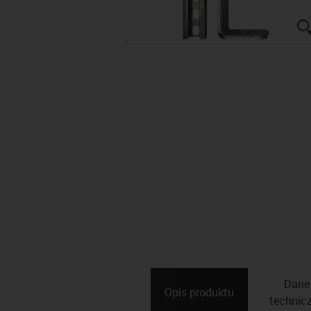
Dane
Opis ­produktu
technic