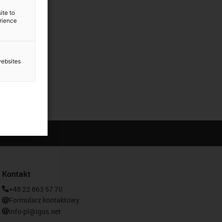
ite to
erience
websites
Kontakt
+48 22 863 57 70
Formularz kontaktowy
info-pl@igus.net