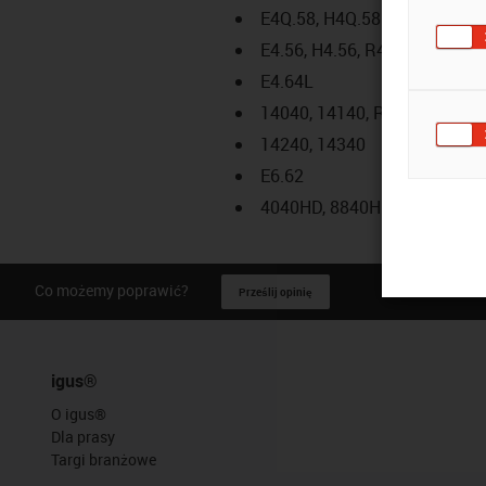
E4Q.58, H4Q.58
E4.56, H4.56, R4.56
E4.64L
14040, 14140, R18840
14240, 14340
E6.62
4040HD, 8840HD
Co możemy poprawić?
Prześlij opinię
igus®
O igus®
Dla prasy
Targi branżowe