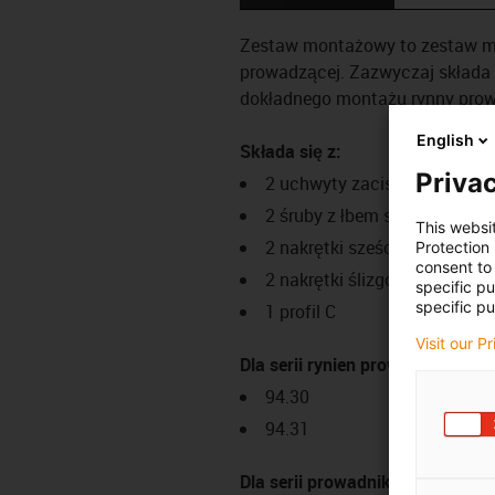
Zestaw montażowy to zestaw mo
prowadzącej. Zazwyczaj składa
dokładnego montażu rynny prowa
English
Składa się z:
Privac
2 uchwyty zaciskowe
2 śruby z łbem stożkowym
This websi
2 nakrętki sześciokątne
Protection
consent to 
2 nakrętki ślizgowe
specific p
specific pu
1 profil C
Visit our P
Dla serii rynien prowadzących:
94.30
94.31
Dla serii prowadników kablowyc