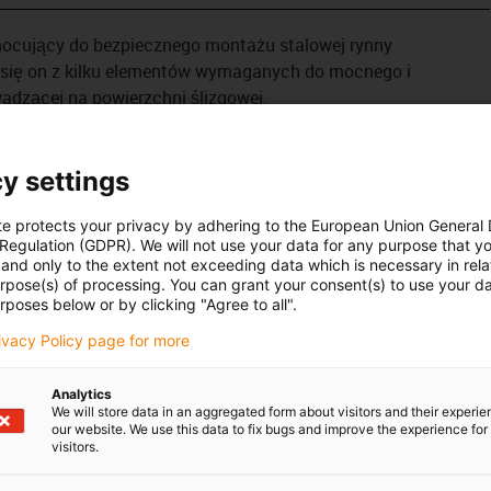
cujący do bezpiecznego montażu stalowej rynny
 się on z kilku elementów wymaganych do mocnego i
dzącej na powierzchni ślizgowej.
y settings
te protects your privacy by adhering to the European Union General
 Regulation (GDPR). We will not use your data for any purpose that y
and only to the extent not exceeding data which is necessary in relat
urpose(s) of processing. You can grant your consent(s) to use your da
rposes below or by clicking "Agree to all".
rivacy Policy page for more
Analytics
We will store data in an aggregated form about visitors and their experi
our website. We use this data to fix bugs and improve the experience for 
visitors.
h: