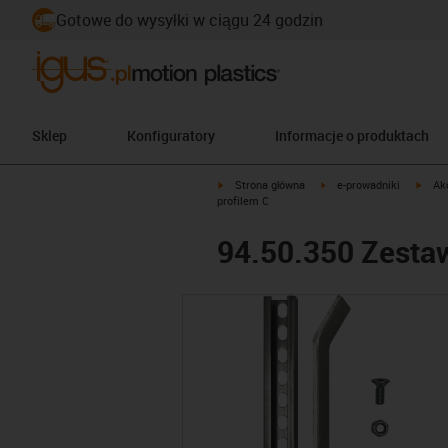
Gotowe do wysyłki w ciągu 24 godzin
Sklep
Konfiguratory
Informacje o produktach
igus-icon-arrow-right
igus-icon-arrow-right
igus-
Strona główna
e-prowadniki
Ak
profilem C
94.50.350 Zesta