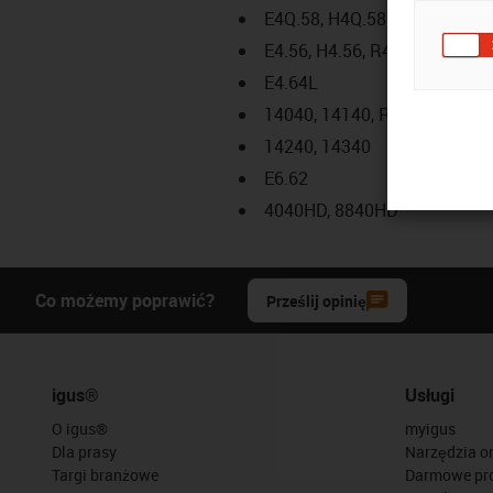
E4Q.58, H4Q.58
E4.56, H4.56, R4.56
E4.64L
14040, 14140, R18840
14240, 14340
E6.62
4040HD, 8840HD
Co możemy poprawić?
Prześlij opinię
igus®
Usługi
O igus®
myigus
Dla prasy
Narzędzia on
Targi branżowe
Darmowe pr