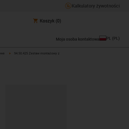
Kalkulatory żywotności
Koszyk
(0)
PL
(
PL
)
Moja osoba kontaktowa
t
igus-icon-arrow-right
owe
94.50.425 Zestaw montażowy z
ipboard