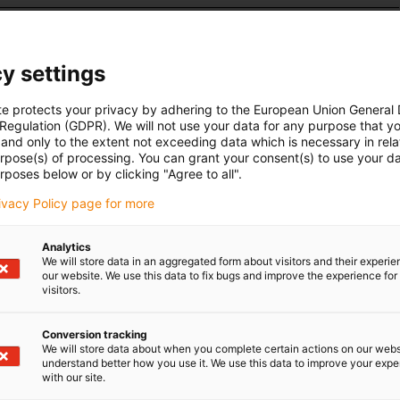
cujący do bezpiecznego montażu stalowej rynny
 się on z kilku elementów wymaganych do mocnego i
y settings
dzącej na powierzchni ślizgowej.
te protects your privacy by adhering to the European Union General
 Regulation (GDPR). We will not use your data for any purpose that y
and only to the extent not exceeding data which is necessary in relat
urpose(s) of processing. You can grant your consent(s) to use your da
rposes below or by clicking "Agree to all".
rivacy Policy page for more
Analytics
We will store data in an aggregated form about visitors and their experi
our website. We use this data to fix bugs and improve the experience for 
visitors.
Conversion tracking
We will store data about when you complete certain actions on our webs
understand better how you use it. We use this data to improve your exp
with our site.
h: