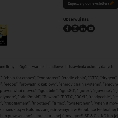
Zapisz się do newslettera
Obserwuj nas
ane firmy
Ogólne warunki handlowe
Ustawienia ochrony danych
 "chain for cranes", "conprotect", "cradle-chain", "CTD", "drygear", "
"e-loop", "prowadnik kablowy", "energy chain systems", "enjoyneering"
us improves what moves", "igus:bike", "igusGO", "igutex", "iguverse", 
"polymore", "print2mold", "Rawbot", "RBTX", "RCYL", "readycable", "re
 "tribofilament", "tribotape", "triflex", "twisterchain", "when it mo
 siedzibą w Kolonii, zarejestrowanymi w Republice Federalnej N
lista praw własności intelektualnej firmy igus® SE & Co. KG lub j