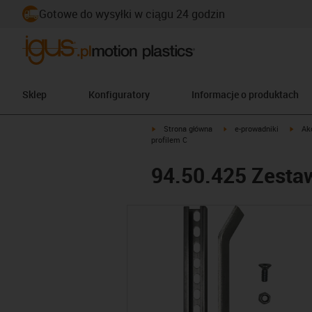
Gotowe do wysyłki w ciągu 24 godzin
Sklep
Konfiguratory
Informacje o produktach
igus-icon-arrow-right
igus-icon-arrow-right
igus-
Strona główna
e-prowadniki
Ak
profilem C
94.50.425 Zesta