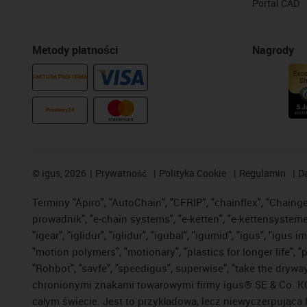
Portal CAD
Metody płatności
Nagrody
FAKTURA PROFORMA
Przelewy24
©
igus, 2026
Prywatność
Polityka Cookie
Regulamin
D
Terminy "Apiro", "AutoChain", "CFRIP", "chainflex", "Chainge",
prowadnik", "e-chain systems", "e-ketten", "e-kettensysteme", 
"igear", "iglidur", "iglidur", "igubal", "igumid", "igus", "ig
"motion polymers", "motionary", "plastics for longer life", 
"Rohbot", "savfe", "speedigus", superwise", "take the dryway",
chronionymi znakami towarowymi firmy igus® SE & Co. KG z
całym świecie. Jest to przykładowa, lecz niewyczerpująca 