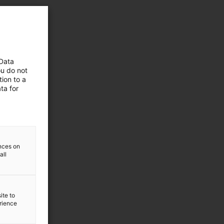
 Data
ou do not
ion to a
ta for
ences on
all
ite to
erience