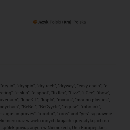
Język:
Polski
Kraj:
Polska
drylin", "dryspin", "dry-tech", "dryway", "easy chain", "e-
, "e-skin", "e-spool", "fixflex", "flizz", "i.Cee", "ibow",
"iguversum", "kineKIT", "kopla", "manus", "motion plastics",
adychain", "ReBeL", "ReCyycle", "reguse", "robolink",
ves, igus improves", "xirodur", "xiros" and "yes" są prawnie
iemiec oraz w wielu innych krajach i jurysdykcjach na
ej spółek powiązanych w Niemczech, Unii Europejskiej,