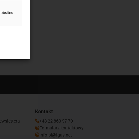
websites
Kontakt
newslettera
+48 22 863 57 70
Formularz kontaktowy
info-pl@igus.net