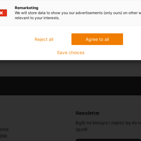
Remarketing
We will store data to show you our advertisements (only ours) on other 
relevant to your interests.
Reject all
Agree to all
Save choices
Newsletter
Bądź na bieżąco i zapisz się do 
line
igus®.
óbki