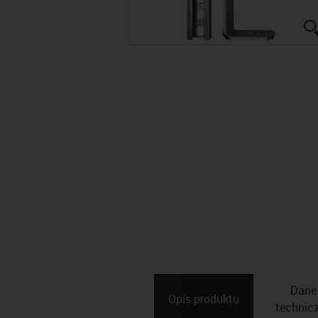
Dane
Opis ­produktu
technic