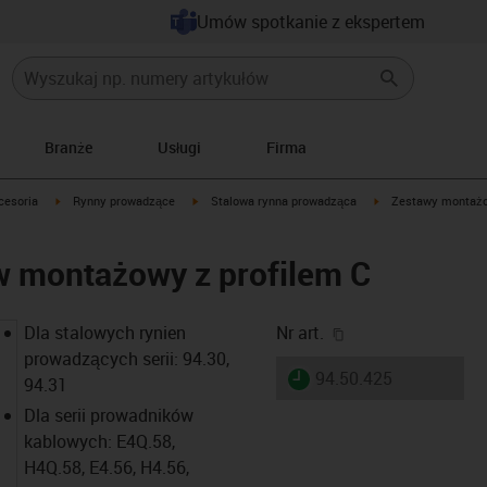
Umów spotkanie z ekspertem
Branże
Usługi
Firma
icon-arrow-right
igus-icon-arrow-right
igus-icon-arrow-right
igus-icon-arrow-righ
cesoria
Rynny prowadzące
Stalowa rynna prowadząca
Zestawy montaż
w montażowy z profilem C
igus-icon-copy-cl
Dla stalowych rynien
Nr art.
prowadzących serii: 94.30,
igus-icon-lieferzeit
94.50.425
94.31
Dla serii prowadników
kablowych: E4Q.58,
H4Q.58, E4.56, H4.56,