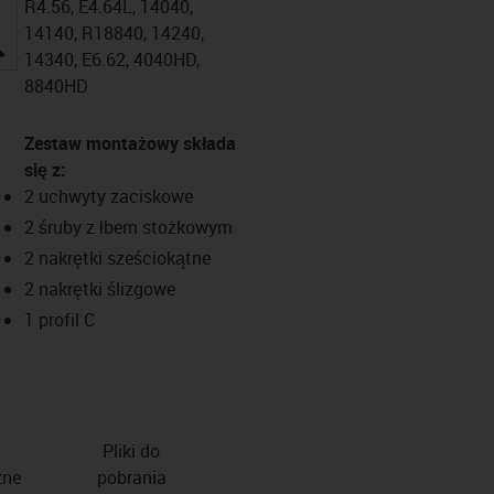
R4.56, E4.64L, 14040,
14140, R18840, 14240,
igus-icon-lupe
14340, E6.62, 4040HD,
8840HD
Zestaw montażowy składa
się z:
2 uchwyty zaciskowe
2 śruby z łbem stożkowym
2 nakrętki sześciokątne
2 nakrętki ślizgowe
1 profil C
Pliki do
zne
pobrania