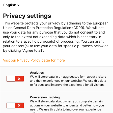
English
(0)
Privacy settings
igus-icon-arrow-right
igus-icon-arrow-right
igus-icon-arrow-right
igus-icon-arrow-right
Strona główna
e-prowadniki
Akcesoria
Rynny prowadzące
This website protects your privacy by adhering to the European
igus-icon-arrow-right
igus-icon-arrow-right
igus-icon-arrow-right
Podpora
Aluminiowy wspornik
972.80.4 | Moduł końca stałego, 1
Union General Data Protection Regulation (GDPR). We will not
zestaw
use your data for any purpose that you do not consent to and
only to the extent not exceeding data which is necessary in
972.80.4 | Moduł końca
relation to a specific purpose(s) of processing. You can grant
your consent(s) to use your data for specific purposes below or
stałego, 1 zestaw
by clicking "Agree to all".
Visit our Privacy Policy page for more
Analytics
We will store data in an aggregated form about visitors
and their experiences on our website. We use this data
to fix bugs and improve the experience for all visitors.
igus-icon-lupe
igus-icon-lupe
Conversion tracking
We will store data about when you complete certain
1 od 2
actions on our website to understand better how you
use it. We use this data to improve your experience