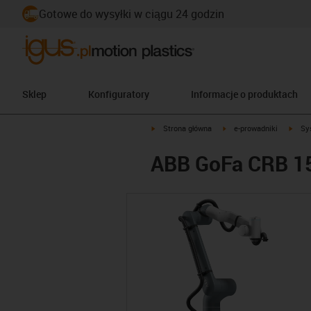
Gotowe do wysyłki w ciągu 24 godzin
Sklep
Konfiguratory
Informacje o produktach
igus-icon-arrow-right
igus-icon-arrow-right
igus-
Strona główna
e-prowadniki
Sy
ABB GoFa CRB 1