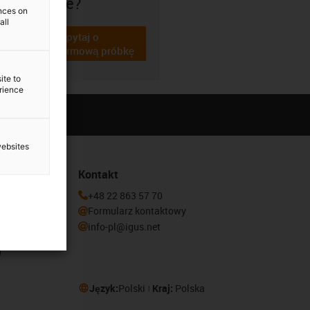
pasuje?
ences on
all
Zapytaj o
igus-icon-gratismuster
darmową próbkę
ite to
erience
websites
Kontakt
newslettera
+48 22 863 57 70
Formularz kontaktowy
info-pl@igus.net
Język:
Polski
Kraj:
Polska