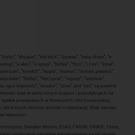
drylin", "dryspin", "dry-tech", "dryway", "easy chain", "e-
, "e-skin", "e-spool", "fixflex", "flizz", "i.Cee", "ibow",
"iguversum", "kineKIT", "kopla", "manus", "motion plastics",
adychain", "ReBeL", "ReCyycle", "reguse", "robolink",
ves, igus improves", "xirodur", "xiros" and "yes" są prawnie
iemiec oraz w wielu innych krajach i jurysdykcjach na
ej spółek powiązanych w Niemczech, Unii Europejskiej,
dla których złożono wnioski o rejestrację. Brak danego
raw własności.
l Techniques, Danaher Motion, ELAU, FAGOR, FANUC, Festo,
 innego producenta napędów wymienionego na tej stronie