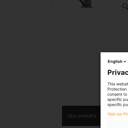
English
Privac
This websi
Protection
consent to 
specific p
specific pu
Dane
Visit our P
Opis ­produktu
technic