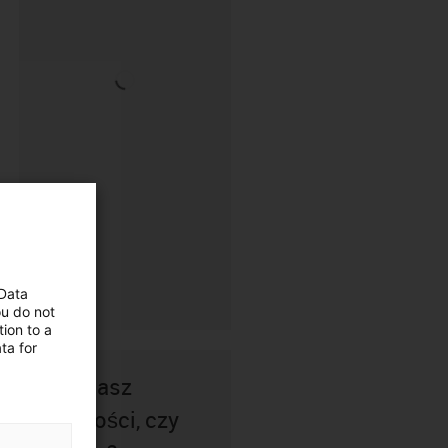
 Data
ou do not
ion to a
ta for
Nie masz
pewności, czy