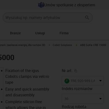
Umów spotkanie z ekspertem
Branże
Usługi
Firma
icon-arrow-right
igus-icon-arrow-right
igus-icon-arrow-right
stem zasilania energią dla ruchów 3D
Cobot Solutions
ABB GoFa CRB 15000
5000
igus-icon-copy-cl
Fixation of the igus
Nr art.
Cobots clamps via velcro
igus-icon-lieferzeit
TRE.920.989.LAE30
tape
Indeks rozmiarów
Easy and quick assembly
and disassembly
30
Complete silicon free
Rodzaj robota
which allows the use in