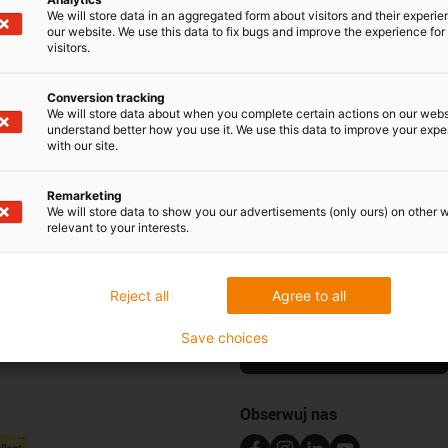
We will store data in an aggregated form about visitors and their experi
BB GoFa CRB 15000. Kompletny zestaw składający się z
our website. We use this data to fix bugs and improve the experience for 
ażowych i e-prowadnika triflex R.
visitors.
Conversion tracking
We will store data about when you complete certain actions on our webs
understand better how you use it. We use this data to improve your exp
with our site.
Remarketing
We will store data to show you our advertisements (only ours) on other 
relevant to your interests.
Newsletter
Bądź na bieżąco i zapisz się do 
Reject all
Agree to all
line
igus®.
óbki
Save choices
Zapisz się do newslettera
Obserwuj nas