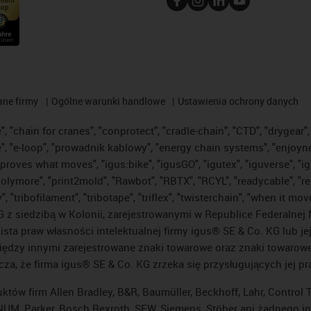
ane firmy
Ogólne warunki handlowe
Ustawienia ochrony danych
 "chain for cranes", "conprotect", "cradle-chain", "CTD", "drygear", "
"e-loop", "prowadnik kablowy", "energy chain systems", "enjoyneering"
us improves what moves", "igus:bike", "igusGO", "igutex", "iguverse", 
"polymore", "print2mold", "Rawbot", "RBTX", "RCYL", "readycable", "re
 "tribofilament", "tribotape", "triflex", "twisterchain", "when it mo
 siedzibą w Kolonii, zarejestrowanymi w Republice Federalnej N
lista praw własności intelektualnej firmy igus® SE & Co. KG lub j
ędzy innymi zarejestrowane znaki towarowe oraz znaki towarowe, 
cza, że firma igus® SE & Co. KG zrzeka się przysługujących jej p
uktów firm Allen Bradley, B&R, Baumüller, Beckhoff, Lahr, Contro
i, NUM, Parker, Bosch Rexroth, SEW, Siemens, Stöber ani żadnego