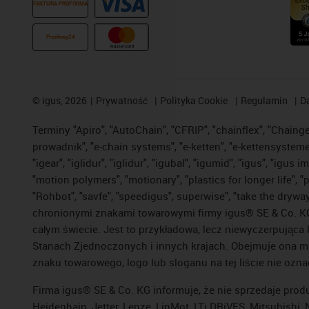
FAKTURA PROFORMA
Przelewy24
©
igus, 2026
Prywatność
Polityka Cookie
Regulamin
D
Terminy "Apiro", "AutoChain", "CFRIP", "chainflex", "Chainge",
prowadnik", "e-chain systems", "e-ketten", "e-kettensysteme", 
"igear", "iglidur", "iglidur", "igubal", "igumid", "igus", "ig
"motion polymers", "motionary", "plastics for longer life", 
"Rohbot", "savfe", "speedigus", superwise", "take the dryway",
chronionymi znakami towarowymi firmy igus® SE & Co. KG z
całym świecie. Jest to przykładowa, lecz niewyczerpująca 
Stanach Zjednoczonych i innych krajach. Obejmuje ona mi
znaku towarowego, logo lub sloganu na tej liście nie ozna
Firma igus® SE & Co. KG informuje, że nie sprzedaje prod
Heidenhain, Jetter, Lenze, LinMot, LTi DRiVES, Mitsubish