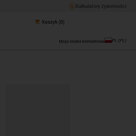
Kalkulatory żywotności
Koszyk
(0)
PL
(
PL
)
Moja osoba kontaktowa
ipboard