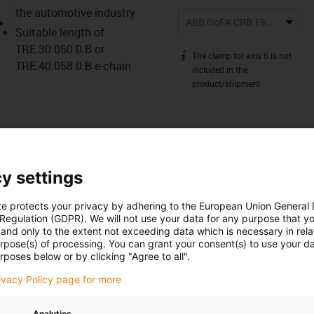
the automotive industry
igus-icon-lupe
ABB GoFA CRB 15000 5kg
Suitable length of
TRE.30.050.0.B or
The clamp for axis 6 is not
igus-icon-info
TRE.40.058.0.B e-chain
included in the
product/shipment
y settings
te protects your privacy by adhering to the European Union General
 Regulation (GDPR). We will not use your data for any purpose that y
and only to the extent not exceeding data which is necessary in relat
urpose(s) of processing. You can grant your consent(s) to use your da
rposes below or by clicking "Agree to all".
Pliki do
Narzędzia
rivacy Policy page for more
zne
pobrania
online
Analytics