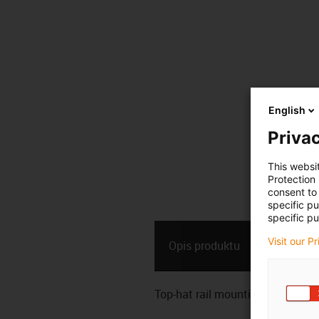
English
Privac
This websi
Protection
consent to 
specific p
specific pu
Dane
Visit our P
Opis ­produktu
technic
Top-hat rail mounting bracket f