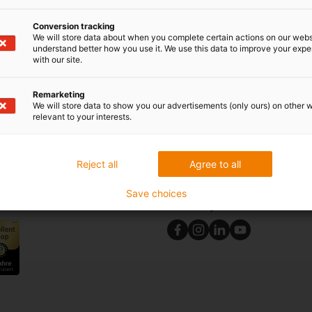
Conversion tracking
We will store data about when you complete certain actions on our webs
understand better how you use it. We use this data to improve your exp
with our site.
Newsletter
Remarketing
We will store data to show you our advertisements (only ours) on other 
Bądź na bieżąco i zapisz się do 
relevant to your interests.
line
igus®.
óbki
Zapisz się do newslettera
Reject all
Agree to all
Save choices
Obserwuj nas