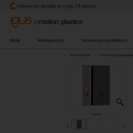
Gotowe do wysyłki w ciągu 24 godzin
Sklep
Konfiguratory
Informacje o produktach
igus-icon-arrow-right
igus-icon-arrow-right
Strona główna
Technologia napędow
igus
igus
igus
igus
1 od 4
igus-icon-arrow-left
ig