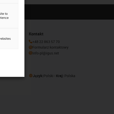
ite to
erience
Kontakt
websites
newslettera
+48 22 863 57 70
Formularz kontaktowy
info-pl@igus.net
Język:
Polski
Kraj:
Polska