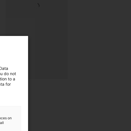
 Data
ou do not
ion to a
ta for
ences on
all