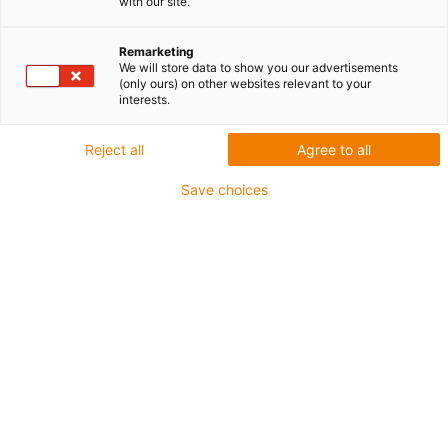
with our site.
Remarketing
We will store data to show you our advertisements
(only ours) on other websites relevant to your
interests.
igus-icon-lup
Reject all
Agree to all
Do bardzo wymagających zastosowań
Save choices
Płaszcz zewnętrzny: PVC
Olejoodporny zgodnie z DIN EN 50363-4-1
Bez silikonu
Nie podtrzymujące palenia
Ekran ogólny
CFRIP®
Klasa chainflex®:
5.5.2.1
igus-icon-copy-clipboard
Nr art.