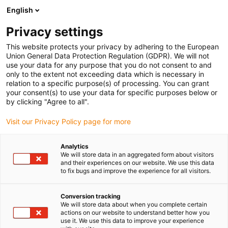
English
(0)
Privacy settings
igus-icon-arrow-right
igus-icon-arrow-right
igus-icon-arrow-right
Strona główna
Przewody do zastosowań ruchomych
Przewody
This website protects your privacy by adhering to the European
igus-icon-arrow-right
igus-ico
konfekcjonowane
Przewody napędowe zgodne z normą producentów
Union General Data Protection Regulation (GDPR). We will not
igus-icon-arrow-right
Odpowiednie dla Bosch Rexroth
Przewód zasilający readycable® według
use your data for any purpose that you do not consent to and
normy Bosch Rexroth RKL4302, przewód podstawowy, PVC 7,5 x d
only to the extent not exceeding data which is necessary in
relation to a specific purpose(s) of processing. You can grant
Przewód zasilający
your consent(s) to use your data for specific purposes below or
by clicking "Agree to all".
readycable® według normy
Visit our Privacy Policy page for more
Bosch Rexroth RKL4302,
przewód podstawowy, PVC 7,5
Analytics
We will store data in an aggregated form about visitors
x d
and their experiences on our website. We use this data
to fix bugs and improve the experience for all visitors.
Conversion tracking
We will store data about when you complete certain
actions on our website to understand better how you
use it. We use this data to improve your experience