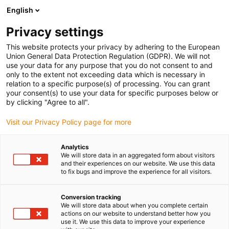
English
(0)
Privacy settings
igus-icon-arrow-right
igus-icon-arrow-right
igus-icon-arrow-right
Strona główna
Przewody do zastosowań ruchomych
Przewody
This website protects your privacy by adhering to the European
igus-icon-arrow-right
igus-ico
konfekcjonowane
Przewody napędowe zgodne z normą producentów
Union General Data Protection Regulation (GDPR). We will not
igus-icon-arrow-right
Odpowiednie dla Bosch Rexroth
Przewód zasilający readycable® według
use your data for any purpose that you do not consent to and
normy Bosch Rexroth IKG4164, przewód podstawowy, PVC 7,5 x d
only to the extent not exceeding data which is necessary in
relation to a specific purpose(s) of processing. You can grant
Przewód zasilający
your consent(s) to use your data for specific purposes below or
by clicking "Agree to all".
readycable® według normy
Visit our Privacy Policy page for more
Bosch Rexroth IKG4164,
przewód podstawowy, PVC 7,5
Analytics
We will store data in an aggregated form about visitors
x d
and their experiences on our website. We use this data
to fix bugs and improve the experience for all visitors.
Conversion tracking
We will store data about when you complete certain
actions on our website to understand better how you
use it. We use this data to improve your experience