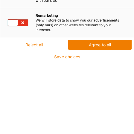
with our site.
Remarketing
We will store data to show you our advertisements
(only ours) on other websites relevant to your
interests.
igus-icon-lup
Reject all
Agree to all
Do bardzo wymagających zastosowań
Save choices
Płaszcz zewnętrzny: PVC
Olejoodporny zgodnie z DIN EN 50363-4-1
Bez silikonu
Nie podtrzymujące palenia
Ekran ogólny
CFRIP®
Klasa chainflex®:
5.5.2.1
igus-icon-copy-clipboard
Nr art.