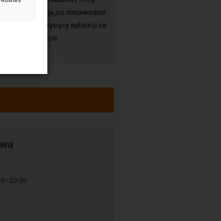
igus działają już niezawodnie
w setkach tysięcy aplikacji na
całym świecie.
igus-icon-3arrow
awa
:00–20:00