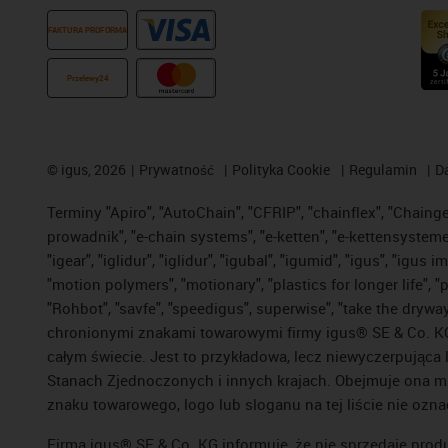
FAKTURA PROFORMA
Przelewy24
©
igus, 2026
Prywatność
Polityka Cookie
Regulamin
D
Terminy "Apiro", "AutoChain", "CFRIP", "chainflex", "Chainge",
prowadnik", "e-chain systems", "e-ketten", "e-kettensysteme", 
"igear", "iglidur", "iglidur", "igubal", "igumid", "igus", "ig
"motion polymers", "motionary", "plastics for longer life", 
"Rohbot", "savfe", "speedigus", superwise", "take the dryway",
chronionymi znakami towarowymi firmy igus® SE & Co. KG z
całym świecie. Jest to przykładowa, lecz niewyczerpująca 
Stanach Zjednoczonych i innych krajach. Obejmuje ona mi
znaku towarowego, logo lub sloganu na tej liście nie ozna
Firma igus® SE & Co. KG informuje, że nie sprzedaje prod