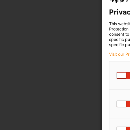
English
Privac
This websi
Protection
consent to 
specific p
specific pu
Visit our P