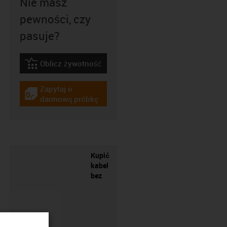
Nie masz
pewności, czy
pasuje?
Oblicz żywotność
igus-icon-lebensdauerrechner
Zapytaj o
igus-icon-gratismuster
darmową próbkę
Kupić
kabel
bez