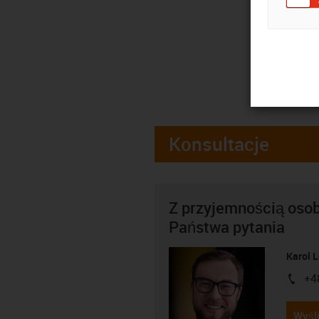
Konsultacje
Z przyjemnością oso
Państwa pytania
Karol 
+4
igus-i
Wyśli