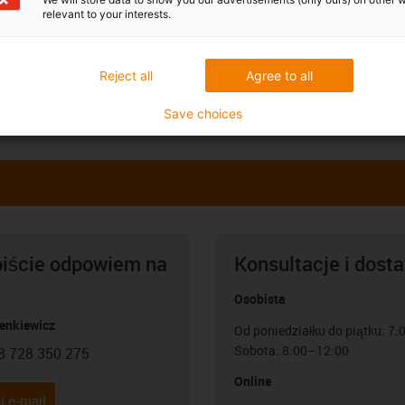
relevant to your interests.
Reject all
Agree to all
Save choices
biście odpowiem na
Konsultacje i dost
Osobista
Lenkiewicz
Od poniedziałku do piątku: 7
Sobota: 8:00–12:00
8 728 350 275
con-phone
Online
j e-mail