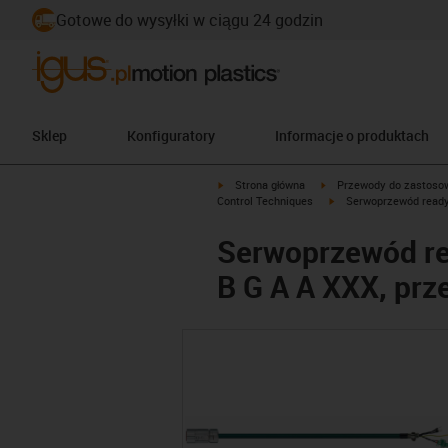
Gotowe do wysyłki w ciągu 24 godzin
Sklep
Konfiguratory
Informacje o produktach
igus-icon-arrow-right
igus-icon-arrow-right
Strona główna
Przewody do zastoso
igus-icon-arrow-right
Control Techniques
Serwoprzewód ready
Serwoprzewód re
B G A A XXX, pr