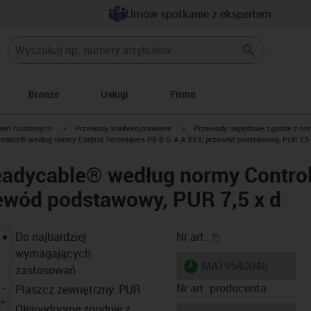
Umów spotkanie z ekspertem
Branże
Usługi
Firma
igus-icon-arrow-right
igus-icon-arrow-right
wań ruchomych
Przewody konfekcjonowane
Przewody napędowe zgodne z no
cable® według normy Control Techniques PB B G A A XXX, przewód podstawowy, PUR 7,5 
adycable® według normy Control
zewód podstawowy, PUR 7,5 x d
igus-icon-copy-cl
Do najbardziej
Nr art.
wymagających
igus-icon-lieferzeit
MAT9540046
zastosowań
Nr art. producenta
Płaszcz zewnętrzny: PUR
Olejoodporne zgodnie z