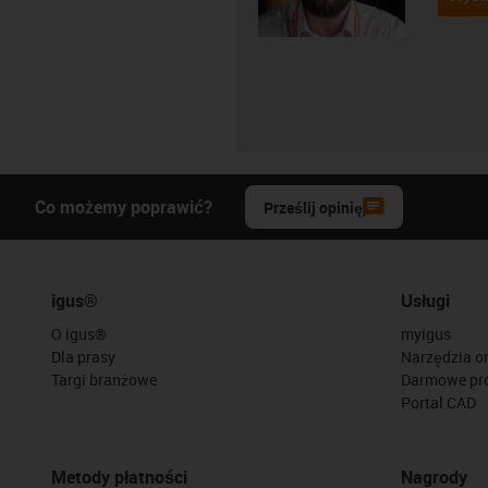
Co możemy poprawić?
Prześlij opinię
igus®
Usługi
O igus®
myigus
Dla prasy
Narzędzia on
Targi branżowe
Darmowe pr
Portal CAD
Metody płatności
Nagrody