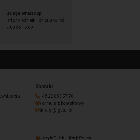
Usługa WhatsApp
Od poniedziałku do piątku: od
8:00 do 16:00
Kontakt
newslettera
+48 22 863 57 70
Formularz kontaktowy
info-pl@igus.net
Język:
Polski
Kraj:
Polska