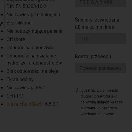
DIN EN 50363-10-2
Nie zawierające halogenu
Średnica zewnętrzna
igus-icon-lupe
Bez silikonu
(d) maks. mm [mm]
Nie podtrzymujące palenia
Offshore
Odporne na chłodziwo
Odporność na działanie
Rodzaj przewodu
hydrolizy i drobnoustrojów
Brak odporności na oleje
Ekran ogólny
Nie zawierają PVC
igus® Sp. z o.o. określa
igus-icon-info
CFRIP®
długość przewodu jako
całkowitą długość wraz ze
Klasa chainflex®:
6.5.3.1
złączami lub otwartymi
wiązkami kablowymi.