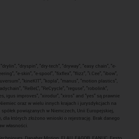
drylin", "dryspin", "dry-tech", "dryway", "easy chain", "e-
, "e-skin", "e-spool", "fixflex", "flizz", "i.Cee", "ibow",
"iguversum", "kineKIT", "kopla", "manus", "motion plastics",
adychain", "ReBeL", "ReCyycle", "reguse", "robolink",
ves, igus improves", "xirodur", "xiros" and "yes" są prawnie
iemiec oraz w wielu innych krajach i jurysdykcjach na
ej spółek powiązanych w Niemczech, Unii Europejskiej,
dla których złożono wnioski o rejestrację. Brak danego
raw własności.
l Techniques, Danaher Motion, ELAU, FAGOR, FANUC, Festo,