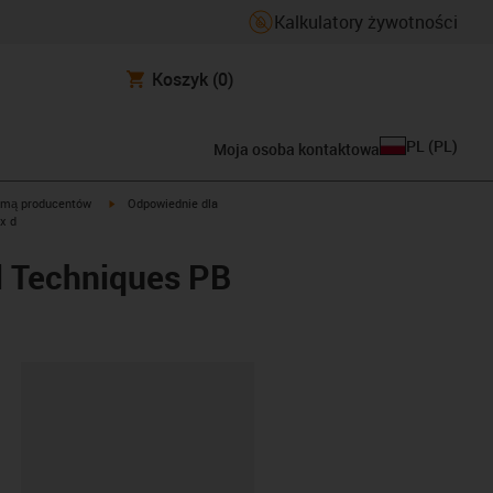
Kalkulatory żywotności
Koszyk
(0)
PL
(
PL
)
Moja osoba kontaktowa
igus-icon-arrow-right
rmą producentów
Odpowiednie dla
x d
 Techniques PB
ipboard