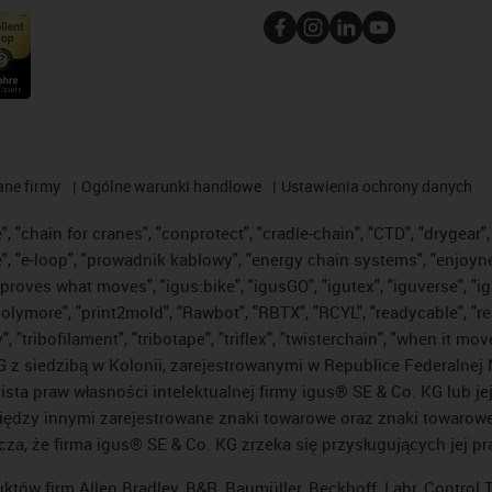
ane firmy
Ogólne warunki handlowe
Ustawienia ochrony danych
 "chain for cranes", "conprotect", "cradle-chain", "CTD", "drygear", "
"e-loop", "prowadnik kablowy", "energy chain systems", "enjoyneering"
us improves what moves", "igus:bike", "igusGO", "igutex", "iguverse", 
"polymore", "print2mold", "Rawbot", "RBTX", "RCYL", "readycable", "re
 "tribofilament", "tribotape", "triflex", "twisterchain", "when it mo
 siedzibą w Kolonii, zarejestrowanymi w Republice Federalnej N
lista praw własności intelektualnej firmy igus® SE & Co. KG lub j
ędzy innymi zarejestrowane znaki towarowe oraz znaki towarowe, 
cza, że firma igus® SE & Co. KG zrzeka się przysługujących jej p
uktów firm Allen Bradley, B&R, Baumüller, Beckhoff, Lahr, Contro