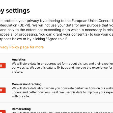
y settings
te protects your privacy by adhering to the European Union General
 Regulation (GDPR). We will not use your data for any purpose that y
and only to the extent not exceeding data which is necessary in relat
urpose(s) of processing. You can grant your consent(s) to use your da
rposes below or by clicking "Agree to all".
rivacy Policy page for more
Analytics
We will store data in an aggregated form about visitors and their experi
our website. We use this data to fix bugs and improve the experience for 
visitors.
Conversion tracking
We will store data about when you complete certain actions on our webs
understand better how you use it. We use this data to improve your exp
with our site.
Remarketing
We will store data to show you our advertisements (only ours) on other 