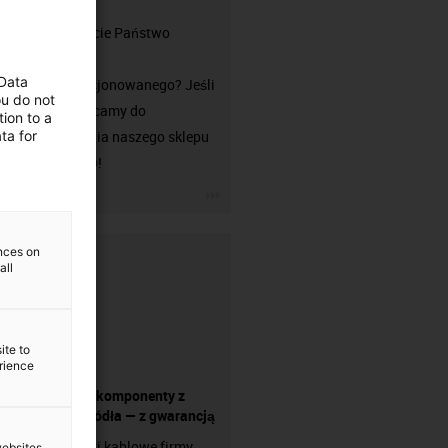
złącza?
Czu szukacie Państwo
przewodu
 Data
niekonfekcjonowanego? Jeśli
ou do not
tak, zachęcamy do
ion to a
ta for
odwiedzenia naszego sklepu
chainflex®!
igus-icon-3arrow
ences on
all
ite to
erience
Wszystkie komponenty z
jednego źródła — z gwarancją
Prowadniki kablowe firmy
websites