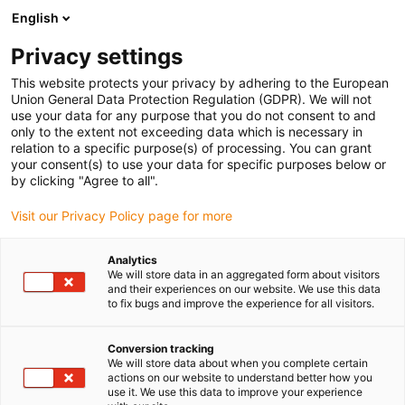
English
(0)
Privacy settings
igus-icon-arrow-right
igus-icon-arrow-right
igus-icon-arrow-right
Strona główna
Przewody do zastosowań ruchomych
Przewody
This website protects your privacy by adhering to the European
igus-icon-arrow-right
igus-ico
konfekcjonowane
Przewody napędowe zgodne z normą producentów
Union General Data Protection Regulation (GDPR). We will not
igus-icon-arrow-right
Odpowiednie dla Danaher Motion
Serwoprzewód readycable® według normy
use your data for any purpose that you do not consent to and
Kollmorgen / Danaher Motion 90092 (25 m), przewód podstawowy, iguPUR 15 x d
only to the extent not exceeding data which is necessary in
relation to a specific purpose(s) of processing. You can grant
Serwoprzewód readycable®
your consent(s) to use your data for specific purposes below or
by clicking "Agree to all".
według normy Kollmorgen /
Visit our Privacy Policy page for more
Danaher Motion 90092 (25 m),
przewód podstawowy, iguPUR
Analytics
We will store data in an aggregated form about visitors
15 x d
and their experiences on our website. We use this data
to fix bugs and improve the experience for all visitors.
Conversion tracking
We will store data about when you complete certain
actions on our website to understand better how you
use it. We use this data to improve your experience