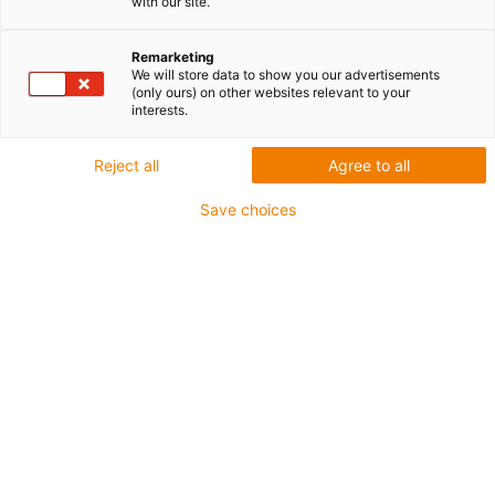
with our site.
Remarketing
We will store data to show you our advertisements
(only ours) on other websites relevant to your
interests.
igus-icon-lup
Reject all
Agree to all
Do zastosowań wiążących się ze średnimi
Save choices
obciążeniami
Płaszcz zewnętrzny: PVC
Olejoodporny zgodnie z DIN EN 50363-4-1
Bez silikonu
Nie podtrzymujące palenia
Ekran ogólny
Klasa chainflex®:
4.2.2.1
igus-icon-copy-clipboard
Nr art.