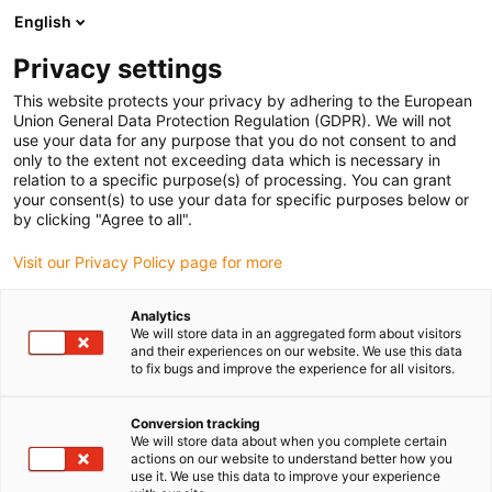
English
(0)
Privacy settings
igus-icon-arrow-right
igus-icon-arrow-right
igus-icon-arrow-right
Strona główna
Przewody do zastosowań ruchomych
Przewody
This website protects your privacy by adhering to the European
igus-icon-arrow-right
igus-ico
konfekcjonowane
Przewody napędowe zgodne z normą producentów
Union General Data Protection Regulation (GDPR). We will not
igus-icon-arrow-right
Odpowiednie dla Bosch Rexroth
Przewód zasilający readycable® według
use your data for any purpose that you do not consent to and
normy Bosch Rexroth RKL0054, przewód podstawowy, PVC 10 x d
only to the extent not exceeding data which is necessary in
relation to a specific purpose(s) of processing. You can grant
Przewód zasilający
your consent(s) to use your data for specific purposes below or
by clicking "Agree to all".
readycable® według normy
Visit our Privacy Policy page for more
Bosch Rexroth RKL0054,
przewód podstawowy, PVC 10
Analytics
We will store data in an aggregated form about visitors
x d
and their experiences on our website. We use this data
to fix bugs and improve the experience for all visitors.
Conversion tracking
We will store data about when you complete certain
actions on our website to understand better how you
use it. We use this data to improve your experience