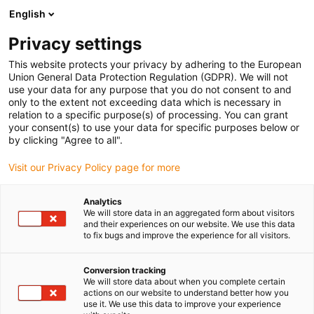
English
(0)
Privacy settings
igus-icon-arrow-right
igus-icon-arrow-right
igus-icon-arrow-right
Strona główna
Przewody do zastosowań ruchomych
Przewody
This website protects your privacy by adhering to the European
igus-icon-arrow-right
igus-ico
konfekcjonowane
Przewody napędowe zgodne z normą producentów
Union General Data Protection Regulation (GDPR). We will not
igus-icon-arrow-right
Odpowiednie dla Siemens
Przewód zasilający readycable® według normy
use your data for any purpose that you do not consent to and
Siemens 6FX_002-5DS11, przewód podstawowy, PVC 7,5 x d
only to the extent not exceeding data which is necessary in
relation to a specific purpose(s) of processing. You can grant
Przewód zasilający
your consent(s) to use your data for specific purposes below or
by clicking "Agree to all".
readycable® według normy
Visit our Privacy Policy page for more
Siemens 6FX_002-5DS11,
przewód podstawowy, PVC 7,5
Analytics
We will store data in an aggregated form about visitors
x d
and their experiences on our website. We use this data
to fix bugs and improve the experience for all visitors.
Conversion tracking
We will store data about when you complete certain
actions on our website to understand better how you
use it. We use this data to improve your experience