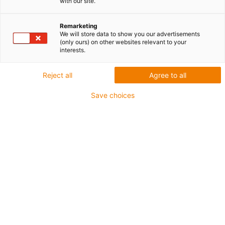
with our site.
Remarketing
We will store data to show you our advertisements
(only ours) on other websites relevant to your
interests.
igus-icon-lup
Reject all
Agree to all
Do bardzo wymagających zastosowań
Save choices
Płaszcz zewnętrzny: PVC
Olejoodporny zgodnie z DIN EN 50363-4-1
Bez silikonu
Nie podtrzymujące palenia
Ekran ogólny
CFRIP®
Klasa chainflex®:
5.5.2.1
igus-icon-copy-clipboard
Nr art.