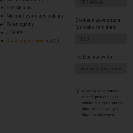
Bez silikonu
Nie podtrzymujące palenia
Średnica zewnętrzna
igus-icon-lupe
Ekran ogólny
(d) maks. mm [mm]
CFRIP®
Klasa chainflex®:
5.5.2.1
Rodzaj przewodu
igus® Sp. z o.o. określa
igus-icon-info
długość przewodu jako
całkowitą długość wraz ze
złączami lub otwartymi
wiązkami kablowymi.