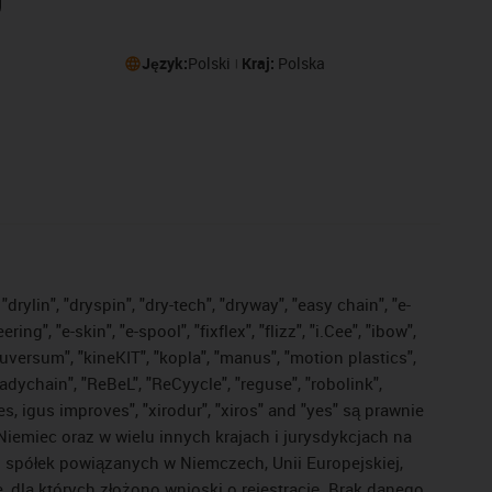
Język:
Polski
Kraj:
Polska
drylin", "dryspin", "dry-tech", "dryway", "easy chain", "e-
, "e-skin", "e-spool", "fixflex", "flizz", "i.Cee", "ibow",
"iguversum", "kineKIT", "kopla", "manus", "motion plastics",
adychain", "ReBeL", "ReCyycle", "reguse", "robolink",
ves, igus improves", "xirodur", "xiros" and "yes" są prawnie
iemiec oraz w wielu innych krajach i jurysdykcjach na
ej spółek powiązanych w Niemczech, Unii Europejskiej,
dla których złożono wnioski o rejestrację. Brak danego