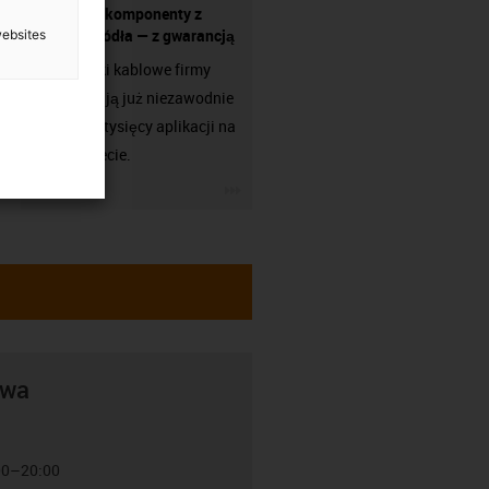
Wszystkie komponenty z
jednego źródła — z gwarancją
websites
Prowadniki kablowe firmy
igus działają już niezawodnie
w setkach tysięcy aplikacji na
całym świecie.
igus-icon-3arrow
awa
:00–20:00