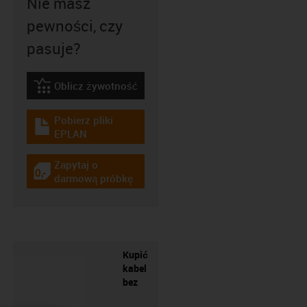
Nie masz
pewności, czy
pasuje?
Oblicz żywotność
igus-icon-lebensdauerrechner
Pobierz pliki
igus-icon-download-plan
EPLAN
Zapytaj o
igus-icon-gratismuster
darmową próbkę
Kupić
kabel
bez