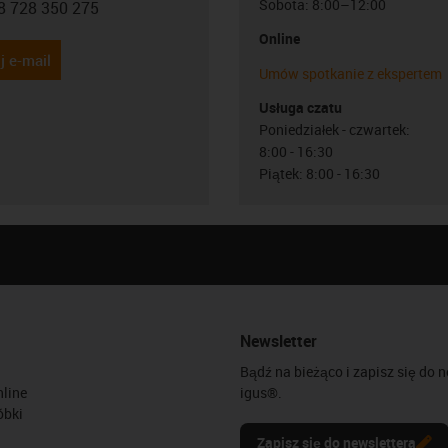
Sobota: 8:00–12:00
8 728 350 275
con-phone
Online
j e-mail
Umów spotkanie z ekspertem
Usługa czatu
Poniedziałek - czwartek:
8:00 - 16:30
Piątek: 8:00 - 16:30
Newsletter
Bądź na bieżąco i zapisz się do 
line
igus®.
óbki
Zapisz się do newslettera