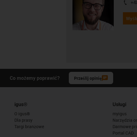
+4
igus-i
Wyśli
Co możemy poprawić?
Prześlij opinię
igus®
Usługi
O igus®
myigus
Dla prasy
Narzędzia on
Targi branżowe
Darmowe pr
Portal CAD