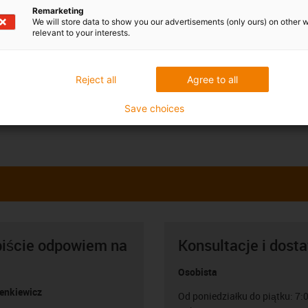
Remarketing
We will store data to show you our advertisements (only ours) on other 
relevant to your interests.
Reject all
Agree to all
Save choices
biście odpowiem na
Konsultacje i dost
Osobista
Lenkiewicz
Od poniedziałku do piątku: 7