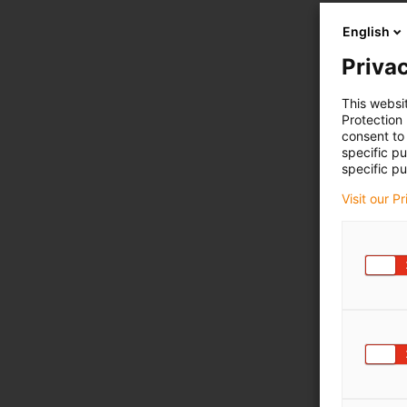
English
Privac
This websi
Protection
consent to 
specific p
specific pu
Visit our P