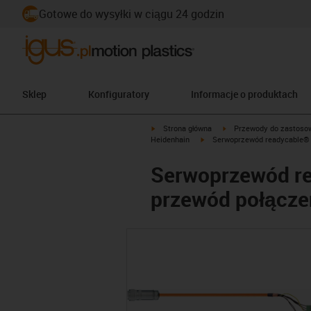
Gotowe do wysyłki w ciągu 24 godzin
Sklep
Konfiguratory
Informacje o produktach
igus-icon-arrow-right
igus-icon-arrow-right
Strona główna
Przewody do zastoso
igus-icon-arrow-right
Heidenhain
Serwoprzewód readycable® w
Serwoprzewód re
przewód połączen