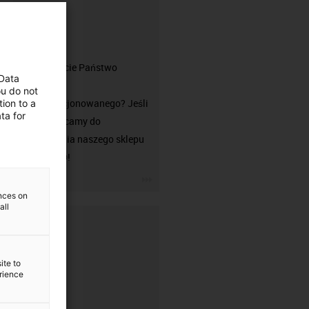
złącza?
Czu szukacie Państwo
 Data
przewodu
ou do not
niekonfekcjonowanego? Jeśli
ion to a
ta for
tak, zachęcamy do
odwiedzenia naszego sklepu
chainflex®!
igus-icon-3arrow
ences on
all
ite to
erience