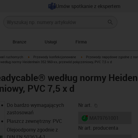
Umów spotkanie z ekspertem
Branże
Usługi
Firma
igus-icon-arrow-right
igus-icon-arrow-right
wań ruchomych
Przewody konfekcjonowane
Przewody napędowe zgodne z no
edług normy Heidenhain 352 960-xx, przewód połączeniowy, PVC 7,5 x d
adycable® według normy Heidenh
iowy, PVC 7,5 x d
igus-icon-copy-cl
Do bardzo wymagających
Nr art.
zastosowań
igus-icon-lieferzeit-dot
MAT9761001
Płaszcz zewnętrzny: PVC
Nr art. producenta
Olejoodporny zgodnie z
DIN EN 50363-4-1