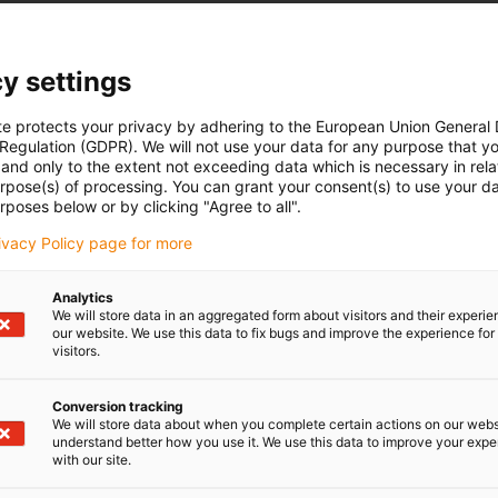
y settings
te protects your privacy by adhering to the European Union General
 Regulation (GDPR). We will not use your data for any purpose that y
and only to the extent not exceeding data which is necessary in relat
urpose(s) of processing. You can grant your consent(s) to use your da
rposes below or by clicking "Agree to all".
rivacy Policy page for more
Analytics
We will store data in an aggregated form about visitors and their experi
our website. We use this data to fix bugs and improve the experience for 
visitors.
Conversion tracking
We will store data about when you complete certain actions on our webs
understand better how you use it. We use this data to improve your exp
with our site.