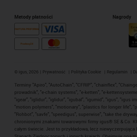
Metody płatności
Nagrody
FAKTURA PROFORMA
Przelewy24
©
igus, 2026
Prywatność
Polityka Cookie
Regulamin
D
Terminy "Apiro", "AutoChain", "CFRIP", "chainflex", "Chainge",
prowadnik", "e-chain systems", "e-ketten", "e-kettensysteme", 
"igear", "iglidur", "iglidur", "igubal", "igumid", "igus", "ig
"motion polymers", "motionary", "plastics for longer life", 
"Rohbot", "savfe", "speedigus", superwise", "take the dryway",
chronionymi znakami towarowymi firmy igus® SE & Co. KG z
całym świecie. Jest to przykładowa, lecz niewyczerpująca 
Stanach Zjednoczonych i innych krajach. Obejmuje ona mi