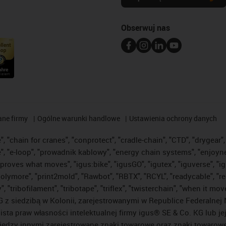
Obserwuj nas
ane firmy
Ogólne warunki handlowe
Ustawienia ochrony danych
 "chain for cranes", "conprotect", "cradle-chain", "CTD", "drygear", "
"e-loop", "prowadnik kablowy", "energy chain systems", "enjoyneering"
us improves what moves", "igus:bike", "igusGO", "igutex", "iguverse", 
"polymore", "print2mold", "Rawbot", "RBTX", "RCYL", "readycable", "re
 "tribofilament", "tribotape", "triflex", "twisterchain", "when it mo
 siedzibą w Kolonii, zarejestrowanymi w Republice Federalnej N
lista praw własności intelektualnej firmy igus® SE & Co. KG lub j
ędzy innymi zarejestrowane znaki towarowe oraz znaki towarowe, 