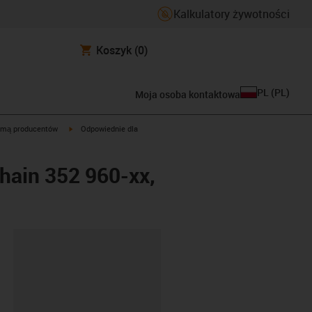
Kalkulatory żywotności
Koszyk
(0)
PL
(
PL
)
Moja osoba kontaktowa
igus-icon-arrow-right
rmą producentów
Odpowiednie dla
ain 352 960-xx,
ipboard