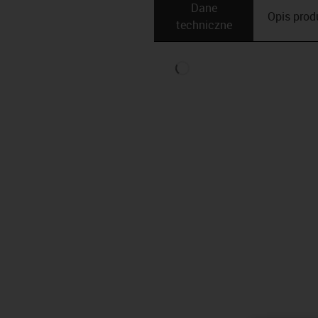
Dane
Opis ­pro
techniczne