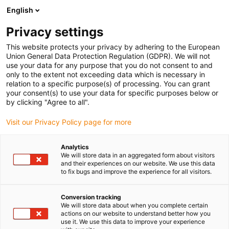
English
(0)
Privacy settings
igus-icon-arrow-right
igus-icon-arrow-right
igus-icon-arrow-right
Strona główna
Przewody do zastosowań ruchomych
Przewody
This website protects your privacy by adhering to the European
igus-icon-arrow-right
igus-ico
konfekcjonowane
Przewody napędowe zgodne z normą producentów
Union General Data Protection Regulation (GDPR). We will not
igus-icon-arrow-right
Odpowiednie dla Bosch Rexroth
Przewód zasilający readycable® według
use your data for any purpose that you do not consent to and
normy Bosch Rexroth RKL4312, przedłużacz, PUR 10 x d
only to the extent not exceeding data which is necessary in
relation to a specific purpose(s) of processing. You can grant
Przewód zasilający
your consent(s) to use your data for specific purposes below or
by clicking "Agree to all".
readycable® według normy
Visit our Privacy Policy page for more
Bosch Rexroth RKL4312,
przedłużacz, PUR 10 x d
Analytics
We will store data in an aggregated form about visitors
and their experiences on our website. We use this data
to fix bugs and improve the experience for all visitors.
Conversion tracking
We will store data about when you complete certain
actions on our website to understand better how you
use it. We use this data to improve your experience