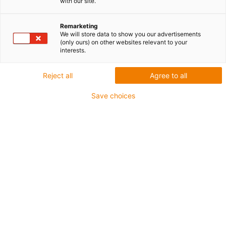
with our site.
Remarketing
We will store data to show you our advertisements
igus-icon-lup
(only ours) on other websites relevant to your
interests.
Do zastosowań wiążących się ze średnimi
Reject all
Agree to all
obciążeniami
Płaszcz zewnętrzny: PUR
Save choices
Olejoodporne zgodnie z DIN EN 50363-10-2
Nie zawierające halogenu
Bez silikonu
Nie podtrzymujące palenia
Offshore
Odporne na chłodziwo
Odporność na działanie hydrolizy i drobnoustrojów
Brak odporności na oleje
Ekran ogólny