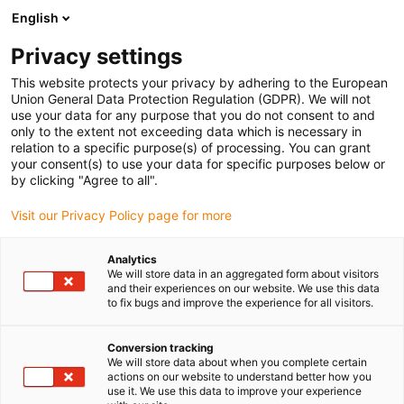
English
(0)
Privacy settings
igus-icon-arrow-right
igus-icon-arrow-right
igus-icon-arrow-right
Strona główna
Przewody do zastosowań ruchomych
Przewody
This website protects your privacy by adhering to the European
igus-icon-arrow-right
igus-ico
konfekcjonowane
Przewody napędowe zgodne z normą producentów
Union General Data Protection Regulation (GDPR). We will not
igus-icon-arrow-right
Odpowiednie dla Siemens
Przewód zasilający readycable® według normy
use your data for any purpose that you do not consent to and
Siemens 6FX_002-5CA38, przedłużacz, PUR 10 x d
only to the extent not exceeding data which is necessary in
relation to a specific purpose(s) of processing. You can grant
Przewód zasilający
your consent(s) to use your data for specific purposes below or
by clicking "Agree to all".
readycable® według normy
Visit our Privacy Policy page for more
Siemens 6FX_002-5CA38,
przedłużacz, PUR 10 x d
Analytics
We will store data in an aggregated form about visitors
and their experiences on our website. We use this data
to fix bugs and improve the experience for all visitors.
Conversion tracking
We will store data about when you complete certain
actions on our website to understand better how you
use it. We use this data to improve your experience