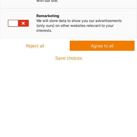
with our site.
Remarketing
We will store data to show you our advertisements
igus-icon-lup
(only ours) on other websites relevant to your
interests.
Do zastosowań ze średnimi obciążeniami
Reject all
Agree to all
Płaszcz zewnętrzny z PUR
Save choices
Ekranowane
Odporny na działanie oleju i chłodziwa
Odporne na nacięcia
Nie podtrzymujące palenia
Odporność na działanie hydrolizy i drobnoustrojów
Nie zawiera PVC i halogenów
Gwarancja do 4 lat
igus-icon-copy-clipboard
Nr art.