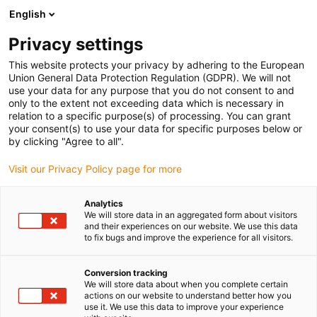
English
(0)
Privacy settings
igus-icon-arrow-right
igus-icon-arrow-right
igus-icon-arrow-right
Strona główna
Przewody do zastosowań ruchomych
Przewody
This website protects your privacy by adhering to the European
igus-icon-arrow-right
igus-ico
konfekcjonowane
Przewody napędowe zgodne z normą producentów
Union General Data Protection Regulation (GDPR). We will not
igus-icon-arrow-right
Odpowiednie dla Siemens
Przewód zasilający readycable® według normy
use your data for any purpose that you do not consent to and
Siemens 6FX_002-5CG21, przewód podstawowy, PUR 10 x d
only to the extent not exceeding data which is necessary in
relation to a specific purpose(s) of processing. You can grant
Przewód zasilający
your consent(s) to use your data for specific purposes below or
by clicking "Agree to all".
readycable® według normy
Visit our Privacy Policy page for more
Siemens 6FX_002-5CG21,
przewód podstawowy, PUR 10
Analytics
We will store data in an aggregated form about visitors
x d
and their experiences on our website. We use this data
to fix bugs and improve the experience for all visitors.
Conversion tracking
We will store data about when you complete certain
actions on our website to understand better how you
use it. We use this data to improve your experience