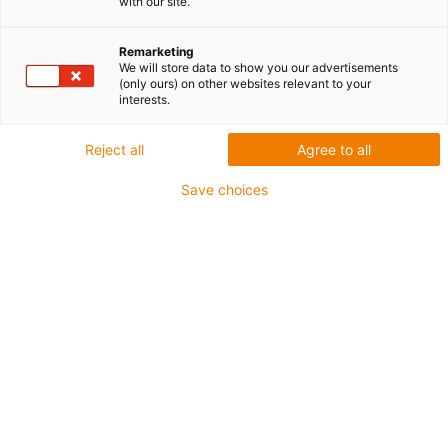
with our site.
Remarketing
We will store data to show you our advertisements
(only ours) on other websites relevant to your
interests.
igus-icon-lup
Reject all
Agree to all
Do zastosowań ze średnimi obciążeniami
Save choices
Płaszcz zewnętrzny z PUR
Ekranowane
Odporny na działanie oleju i chłodziwa
Odporne na nacięcia
Nie podtrzymujące palenia
Odporność na działanie hydrolizy i drobnoustrojów
Nie zawiera PVC i halogenów
Gwarancja do 4 lat
igus-icon-copy-clipboard
Nr art.