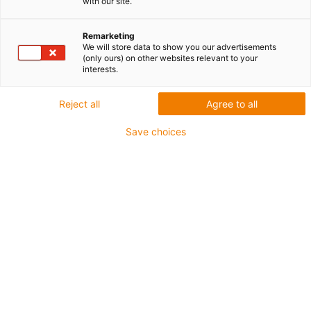
with our site.
Remarketing
We will store data to show you our advertisements
(only ours) on other websites relevant to your
interests.
igus-icon-lup
Reject all
Agree to all
Do zastosowań ze średnimi obciążeniami
Save choices
Płaszcz zewnętrzny z PUR
Ekranowane
Odporny na działanie oleju i chłodziwa
Odporne na nacięcia
Nie podtrzymujące palenia
Odporność na działanie hydrolizy i drobnoustrojów
Nie zawiera PVC i halogenów
Gwarancja do 4 lat
igus-icon-copy-clipboard
Nr art.