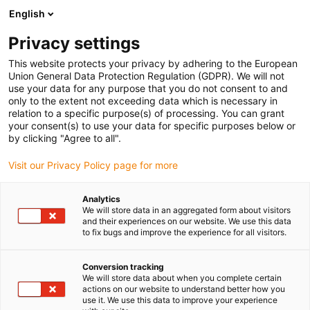
English
(0)
Privacy settings
igus-icon-arrow-right
igus-icon-arrow-right
igus-icon-arrow-right
Strona główna
Przewody do zastosowań ruchomych
Przewody
This website protects your privacy by adhering to the European
igus-icon-arrow-right
igus-ico
konfekcjonowane
Przewody napędowe zgodne z normą producentów
Union General Data Protection Regulation (GDPR). We will not
igus-icon-arrow-right
Odpowiednie dla Siemens
Przewód zasilający readycable® według normy
use your data for any purpose that you do not consent to and
Siemens 6FX_002-5CG23, przewód podstawowy, PUR 10 x d
only to the extent not exceeding data which is necessary in
relation to a specific purpose(s) of processing. You can grant
Przewód zasilający
your consent(s) to use your data for specific purposes below or
by clicking "Agree to all".
readycable® według normy
Visit our Privacy Policy page for more
Siemens 6FX_002-5CG23,
przewód podstawowy, PUR 10
Analytics
We will store data in an aggregated form about visitors
x d
and their experiences on our website. We use this data
to fix bugs and improve the experience for all visitors.
Conversion tracking
We will store data about when you complete certain
actions on our website to understand better how you
use it. We use this data to improve your experience