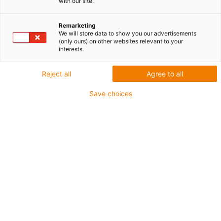
with our site.
Remarketing
We will store data to show you our advertisements
(only ours) on other websites relevant to your
interests.
igus-icon-lup
Reject all
Agree to all
Do najbardziej wymagających zastosowań
Save choices
Płaszcz zewnętrzny z PUR
Ekranowane
Odporny na działanie oleju i chłodziwa
Odporne na nacięcia
Nie podtrzymujące palenia
Odporność na działanie hydrolizy i drobnoustrojów
Gwarancja do 4 lat
igus-icon-copy-clipboard
Nr art.