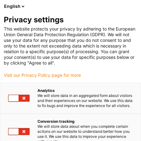
English
(0)
Privacy settings
igus-icon-arrow-right
igus-icon-arrow-right
igus-icon-arrow-right
Strona główna
Przewody do zastosowań ruchomych
Przewody
This website protects your privacy by adhering to the European
igus-icon-arrow-right
igus-ico
konfekcjonowane
Przewody napędowe zgodne z normą producentów
Union General Data Protection Regulation (GDPR). We will not
igus-icon-arrow-right
Odpowiednie dla Siemens
Przewód zasilający readycable® według normy
use your data for any purpose that you do not consent to and
Siemens 6FX_002-5CG12, przewód podstawowy, PUR 7,5 x d
only to the extent not exceeding data which is necessary in
relation to a specific purpose(s) of processing. You can grant
Przewód zasilający
your consent(s) to use your data for specific purposes below or
by clicking "Agree to all".
readycable® według normy
Visit our Privacy Policy page for more
Siemens 6FX_002-5CG12,
przewód podstawowy, PUR 7,5
Analytics
We will store data in an aggregated form about visitors
x d
and their experiences on our website. We use this data
to fix bugs and improve the experience for all visitors.
Conversion tracking
We will store data about when you complete certain
actions on our website to understand better how you
use it. We use this data to improve your experience