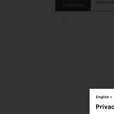
Opis ­pro
techniczne
English
Privac