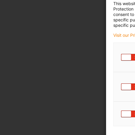
This websi
Protection
consent to 
specific p
specific pu
Visit our P