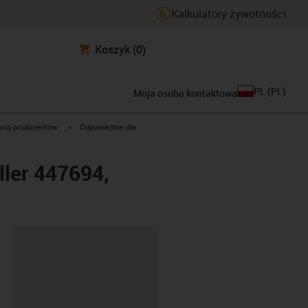
Kalkulatory żywotności
Koszyk
(0)
PL
(
PL
)
Moja osoba kontaktowa
igus-icon-arrow-right
rmą producentów
Odpowiednie dla
ler 447694,
ipboard