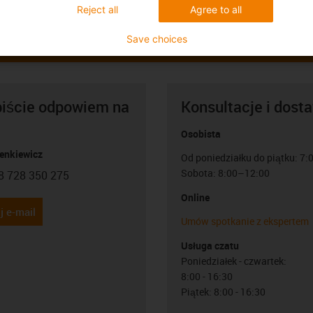
Reject all
Agree to all
Save choices
biście odpowiem na
Konsultacje i dost
Osobista
Lenkiewicz
Od poniedziałku do piątku: 7
Sobota: 8:00–12:00
8 728 350 275
con-phone
Online
j e-mail
Umów spotkanie z ekspertem
Usługa czatu
Poniedziałek - czwartek:
8:00 - 16:30
Piątek: 8:00 - 16:30