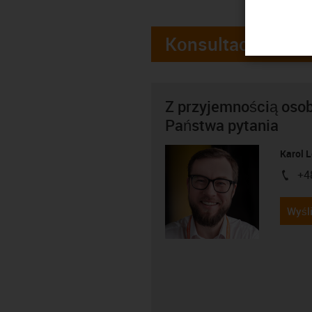
Konsultacje
Z przyjemnością oso
Państwa pytania
Karol 
+4
igus-i
Wyśli