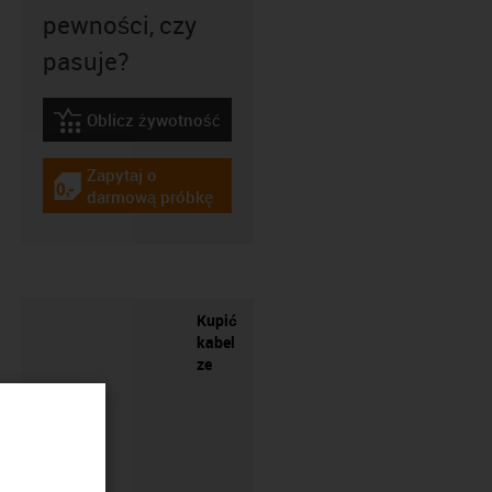
pewności, czy
pasuje?
Oblicz żywotność
igus-icon-lebensdauerrechner
Zapytaj o
igus-icon-gratismuster
darmową próbkę
Kupić
kabel
ze
złączem?