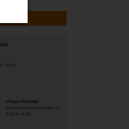
awa
:00–20:00
Usługa WhatsApp
Od poniedziałku do piątku: od
8:00 do 16:00