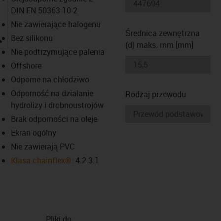
DIN EN 50363-10-2
Nie zawierające halogenu
Średnica zewnętrzna
igus-icon-lupe
Bez silikonu
(d) maks. mm [mm]
Nie podtrzymujące palenia
Offshore
Odporne na chłodziwo
Odporność na działanie
Rodzaj przewodu
hydrolizy i drobnoustrojów
Brak odporności na oleje
Ekran ogólny
Nie zawierają PVC
Klasa chainflex®:
4.2.3.1
Pliki do