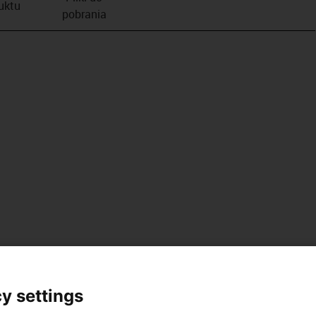
duktu
pobrania
y settings