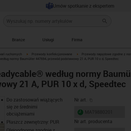
Umów spotkanie z ekspertem
Branże
Usługi
Firma
igus-icon-arrow-right
igus-icon-arrow-right
wań ruchomych
Przewody konfekcjonowane
Przewody napędowe zgodne z no
edług normy Baumüller 447694, przewód podstawowy 21 A, PUR 10 x d, Speedtec
adycable® według normy Baumül
owy 21 A, PUR 10 x d, Speedtec
igus-icon-copy-cl
Do zastosowań wiążących
Nr art.
się ze średnimi
igus-icon-lieferzeit
MAT9880201
obciążeniami
Nr art. producenta
Płaszcz zewnętrzny: PUR
Olejoodporne zgodnie z