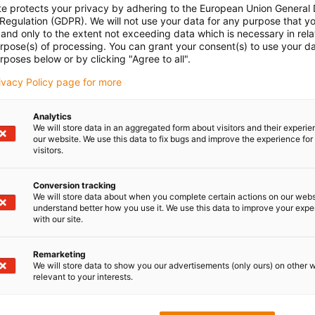
te protects your privacy by adhering to the European Union General
 Regulation (GDPR). We will not use your data for any purpose that y
and only to the extent not exceeding data which is necessary in relat
urpose(s) of processing. You can grant your consent(s) to use your da
rposes below or by clicking "Agree to all".
rivacy Policy page for more
Analytics
We will store data in an aggregated form about visitors and their experi
our website. We use this data to fix bugs and improve the experience for 
visitors.
Conversion tracking
We will store data about when you complete certain actions on our webs
understand better how you use it. We use this data to improve your exp
with our site.
Remarketing
We will store data to show you our advertisements (only ours) on other 
relevant to your interests.