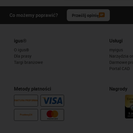
Co możemy poprawić?
Prześlij opinię
igus®
Usługi
O igus®
myigus
Dla prasy
Narzędzia on
Targi branżowe
Darmowe pr
Portal CAD
Metody płatności
Nagrody
FAKTURA PROFORMA
Przelewy24