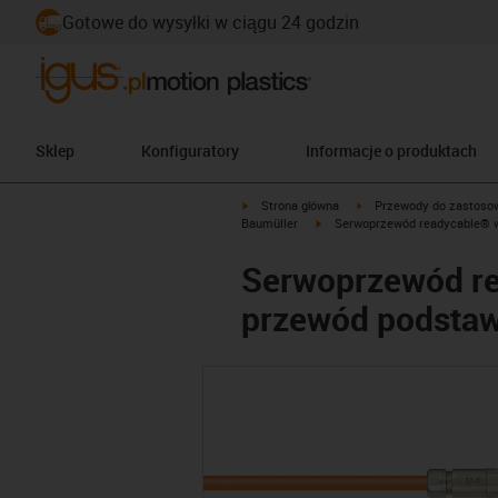
Gotowe do wysyłki w ciągu 24 godzin
Sklep
Konfiguratory
Informacje o produktach
igus-icon-arrow-right
igus-icon-arrow-right
Strona główna
Przewody do zastoso
igus-icon-arrow-right
Baumüller
Serwoprzewód readycable® w
Serwoprzewód re
przewód podstaw