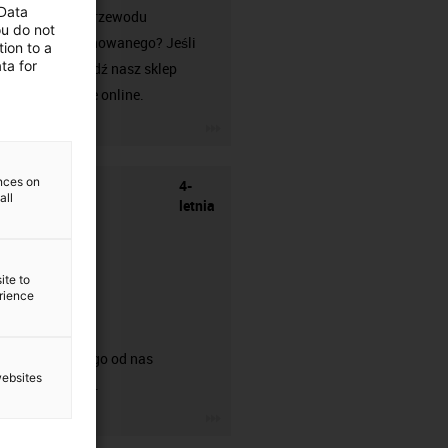
 Data
Szukasz przewodu
ou do not
konfekcjonowanego? Jeśli
ion to a
ta for
tak, odwiedź nasz sklep
readycable online.
igus-icon-3arrow
ences on
4-
all
letnia
ite to
erience
gwarancja
Możesz tego od nas
websites
oczekiwać.
igus-icon-3arrow