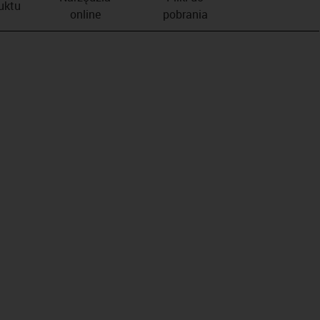
duktu
online
pobrania