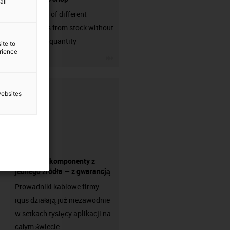
all
big variaty of different
connectors from stock without
min. order quantity
ite to
erience
igus-icon-3arrow
websites
Wszystkie komponenty z
jednego źródła — z gwarancją
Prowadniki kablowe firmy
igus działają już niezawodnie
w setkach tysięcy aplikacji na
całym świecie.