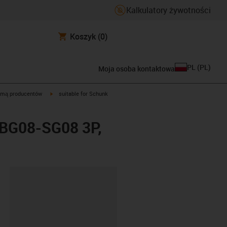
Kalkulatory żywotności
Koszyk
(0)
PL
(
PL
)
Moja osoba kontaktowa
igus-icon-arrow-right
rmą producentów
suitable for Schunk
V BG08-SG08 3P,
ipboard