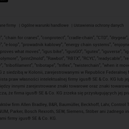
ane firmy
Ogólne warunki handlowe
Ustawienia ochrony danych
 "chain for cranes", "conprotect", "cradle-chain", "CTD", "drygear", "
"e-loop", "prowadnik kablowy", "energy chain systems", "enjoyneering"
us improves what moves", "igus:bike", "igusGO", "igutex", "iguverse", 
"polymore", "print2mold", "Rawbot", "RBTX", "RCYL", "readycable", "re
 "tribofilament", "tribotape", "triflex", "twisterchain", "when it mo
 siedzibą w Kolonii, zarejestrowanymi w Republice Federalnej N
lista praw własności intelektualnej firmy igus® SE & Co. KG lub j
ędzy innymi zarejestrowane znaki towarowe oraz znaki towarowe, 
cza, że firma igus® SE & Co. KG zrzeka się przysługujących jej p
uktów firm Allen Bradley, B&R, Baumüller, Beckhoff, Lahr, Contro
i, NUM, Parker, Bosch Rexroth, SEW, Siemens, Stöber ani żadnego
ami firmy igus® SE & Co. KG.