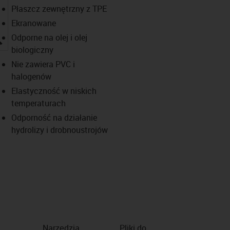
Płaszcz zewnętrzny z TPE
Ekranowane
igus-icon-lupe
Odporne na olej i olej
biologiczny
Nie zawiera PVC i
halogenów
Elastyczność w niskich
temperaturach
Odporność na działanie
hydrolizy i drobnoustrojów
Narzędzia
Pliki do