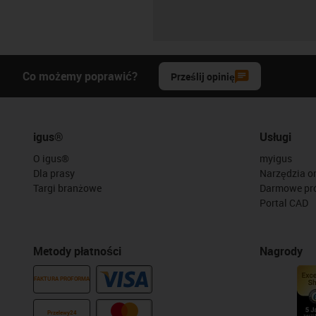
Co możemy poprawić?
Prześlij opinię
igus®
Usługi
O igus®
myigus
Dla prasy
Narzędzia on
Targi branżowe
Darmowe pr
Portal CAD
Metody płatności
Nagrody
FAKTURA PROFORMA
Przelewy24