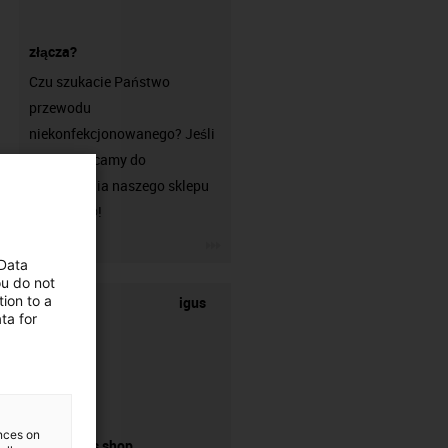
złącza?
Czu szukacie Państwo
przewodu
niekonfekcjonowanego? Jeśli
tak, zachęcamy do
odwiedzenia naszego sklepu
chainflex®!
igus-icon-3arrow
 Data
ou do not
ion to a
igus
ta for
ences on
connectors shop