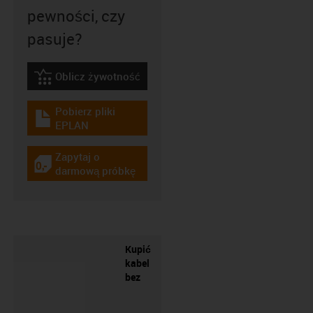
pewności, czy
pasuje?
Oblicz żywotność
igus-icon-lebensdauerrechner
Pobierz pliki
igus-icon-download-plan
EPLAN
Zapytaj o
igus-icon-gratismuster
darmową próbkę
Kupić
kabel
bez