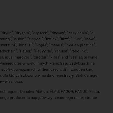
drylin", "dryspin", "dry-tech", "dryway", "easy chain", "e-
, "e-skin", "e-spool", "fixflex", "flizz", "i.Cee", "ibow",
"iguversum", "kineKIT", "kopla", "manus", "motion plastics",
adychain", "ReBeL", "ReCyycle", "reguse", "robolink",
ves, igus improves", "xirodur", "xiros" and "yes" są prawnie
iemiec oraz w wielu innych krajach i jurysdykcjach na
ej spółek powiązanych w Niemczech, Unii Europejskiej,
dla których złożono wnioski o rejestrację. Brak danego
raw własności.
l Techniques, Danaher Motion, ELAU, FAGOR, FANUC, Festo,
 innego producenta napędów wymienionego na tej stronie