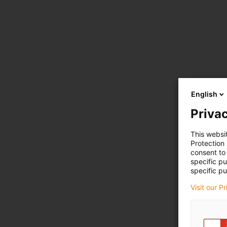
English
Privac
This websi
Protection
consent to 
specific p
specific pu
Visit our P