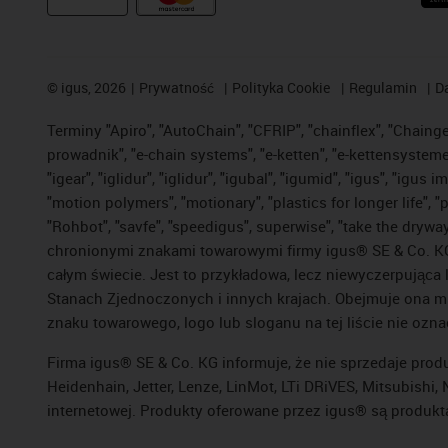
©
igus, 2026
Prywatność
Polityka Cookie
Regulamin
D
Terminy "Apiro", "AutoChain", "CFRIP", "chainflex", "Chainge",
prowadnik", "e-chain systems", "e-ketten", "e-kettensysteme", 
"igear", "iglidur", "iglidur", "igubal", "igumid", "igus", "ig
"motion polymers", "motionary", "plastics for longer life", 
"Rohbot", "savfe", "speedigus", superwise", "take the dryway",
chronionymi znakami towarowymi firmy igus® SE & Co. KG z
całym świecie. Jest to przykładowa, lecz niewyczerpująca 
Stanach Zjednoczonych i innych krajach. Obejmuje ona mi
znaku towarowego, logo lub sloganu na tej liście nie ozna
Firma igus® SE & Co. KG informuje, że nie sprzedaje prod
Heidenhain, Jetter, Lenze, LinMot, LTi DRiVES, Mitsubish
internetowej. Produkty oferowane przez igus® są produkt