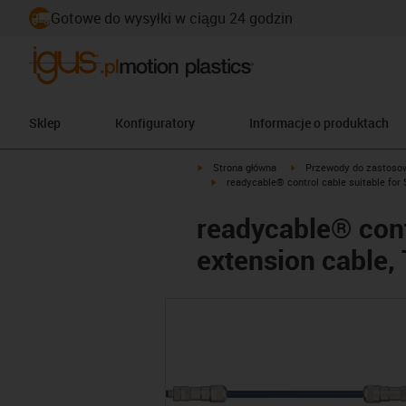
Gotowe do wysyłki w ciągu 24 godzin
Sklep
Konfiguratory
Informacje o produktach
igus-icon-arrow-right
igus-icon-arrow-right
Strona główna
Przewody do zastoso
igus-icon-arrow-right
readycable® control cable suitable for
readycable® cont
extension cable,