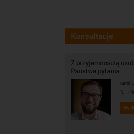
Konsultacje
Z przyjemnością oso
Państwa pytania
Karol 
+4
igus-i
Wyśli