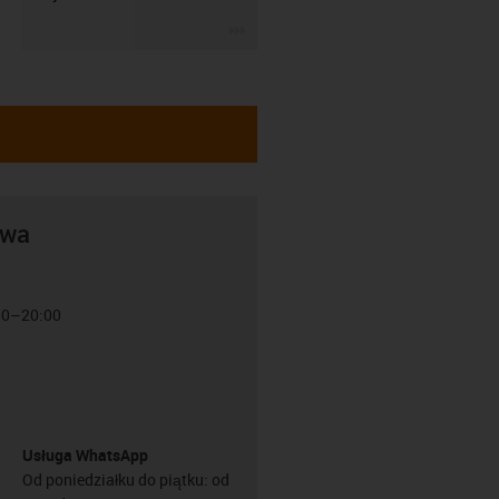
igus-icon-3arrow
awa
:00–20:00
Usługa WhatsApp
Od poniedziałku do piątku: od