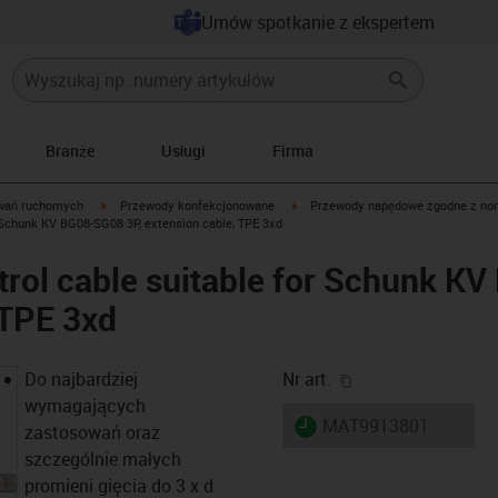
Umów spotkanie z ekspertem
Branże
Usługi
Firma
igus-icon-arrow-right
igus-icon-arrow-right
wań ruchomych
Przewody konfekcjonowane
Przewody napędowe zgodne z no
 Schunk KV BG08-SG08 3P, extension cable, TPE 3xd
rol cable suitable for Schunk K
 TPE 3xd
igus-icon-copy-cl
Do najbardziej
Nr art.
wymagających
igus-icon-lieferzeit
MAT9913801
zastosowań oraz
szczególnie małych
promieni gięcia do 3 x d