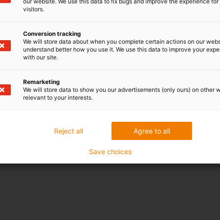
our website. We use this data to fix bugs and improve the experience for 
visitors.
Conversion tracking
We will store data about when you complete certain actions on our webs
understand better how you use it. We use this data to improve your exp
with our site.
Remarketing
We will store data to show you our advertisements (only ours) on other 
relevant to your interests.
Reject all
Agree to all
Save choices