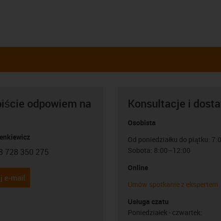
biście odpowiem na
Konsultacje i dost
Osobista
Lenkiewicz
Od poniedziałku do piątku: 7
Sobota: 8:00–12:00
8 728 350 275
con-phone
Online
j e-mail
Umów spotkanie z ekspertem
Usługa czatu
Poniedziałek - czwartek: