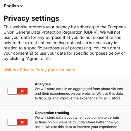
English
(0)
Privacy settings
igus-icon-arrow-right
igus-icon-arrow-right
igus-icon-arrow-right
Strona główna
Przewody do zastosowań ruchomych
Przewody
This website protects your privacy by adhering to the European
igus-icon-arrow-right
igus-ico
konfekcjonowane
Przewody napędowe zgodne z normą producentów
Union General Data Protection Regulation (GDPR). We will not
igus-icon-arrow-right
Odpowiednie dla Festo
Przewód enkodera readycable® według normy Festo
use your data for any purpose that you do not consent to and
NEBM-M12G8-E-xxx-N-S1G15, przewód podstawowy, TPE 6,8 x d
only to the extent not exceeding data which is necessary in
relation to a specific purpose(s) of processing. You can grant
Przewód enkodera
your consent(s) to use your data for specific purposes below or
by clicking "Agree to all".
readycable® według normy
Visit our Privacy Policy page for more
Festo NEBM-M12G8-E-xxx-N-
S1G15, przewód podstawowy,
Analytics
We will store data in an aggregated form about visitors
TPE 6,8 x d
and their experiences on our website. We use this data
to fix bugs and improve the experience for all visitors.
Conversion tracking
We will store data about when you complete certain
actions on our website to understand better how you
use it. We use this data to improve your experience