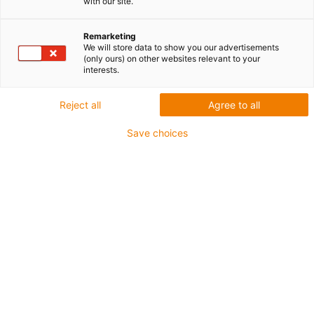
with our site.
Remarketing
We will store data to show you our advertisements
(only ours) on other websites relevant to your
interests.
igus-icon-lup
Reject all
Agree to all
Do najbardziej wymagających zastosowań
Save choices
Płaszcz zewnętrzny: TPE
Ekran ogólny
Olejoodporne zgodnie z DIN EN 60811-404, odporne na
oleje organiczne zgodnie z VDMA 24568 z Plantocut 8
S-MB firmy DEA Odporne na hydrolizę i drobnoustroje
Nie zawierające halogenu
Bez silikonu
Nie zawierają PVC
Odporność na UV
Klasa chainflex®:
6.6.4.1