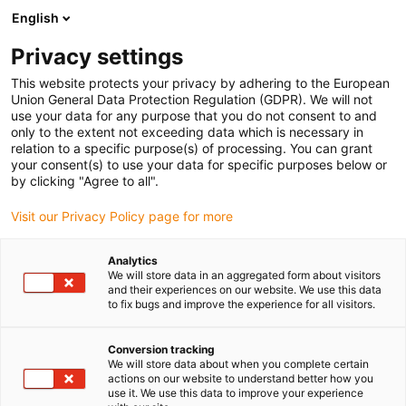
English
(0)
Privacy settings
igus-icon-arrow-right
igus-icon-arrow-right
igus-icon-arrow-right
Strona główna
Przewody do zastosowań ruchomych
Przewody
This website protects your privacy by adhering to the European
igus-icon-arrow-right
igus-ico
konfekcjonowane
Przewody napędowe zgodne z normą producentów
Union General Data Protection Regulation (GDPR). We will not
igus-icon-arrow-right
Odpowiednie dla B&R
Przewód BUS'owy readycable® odpowiedni dla B&R
use your data for any purpose that you do not consent to and
iX20CA3E61.xxxx, przewód podstawowy TPE 12,5 x d
only to the extent not exceeding data which is necessary in
relation to a specific purpose(s) of processing. You can grant
Przewód BUS'owy
your consent(s) to use your data for specific purposes below or
by clicking "Agree to all".
readycable® odpowiedni dla
Visit our Privacy Policy page for more
B&R iX20CA3E61.xxxx,
przewód podstawowy TPE 12,5
Analytics
We will store data in an aggregated form about visitors
x d
and their experiences on our website. We use this data
to fix bugs and improve the experience for all visitors.
Conversion tracking
We will store data about when you complete certain
actions on our website to understand better how you
use it. We use this data to improve your experience