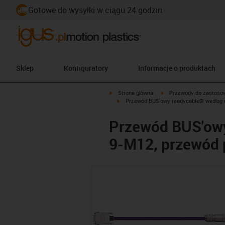
Gotowe do wysyłki w ciągu 24 godzin
Sklep
Konfiguratory
Informacje o produktach
igus-icon-arrow-right
igus-icon-arrow-right
Strona główna
Przewody do zastoso
igus-icon-arrow-right
Przewód BUS'owy readycable® według n
Przewód BUS'ow
9-M12, przewód 