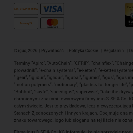
FAKTURA PROFORMA
Przelewy24
©
igus, 2026
Prywatność
Polityka Cookie
Regulamin
D
Terminy "Apiro", "AutoChain", "CFRIP", "chainflex", "Chainge",
prowadnik", "e-chain systems", "e-ketten", "e-kettensysteme", 
"igear", "iglidur", "iglidur", "igubal", "igumid", "igus", "ig
"motion polymers", "motionary", "plastics for longer life", 
"Rohbot", "savfe", "speedigus", superwise", "take the dryway",
chronionymi znakami towarowymi firmy igus® SE & Co. KG z
całym świecie. Jest to przykładowa, lecz niewyczerpująca 
Stanach Zjednoczonych i innych krajach. Obejmuje ona mi
znaku towarowego, logo lub sloganu na tej liście nie ozna
Firma igus® SE & Co. KG informuje, że nie sprzedaje prod