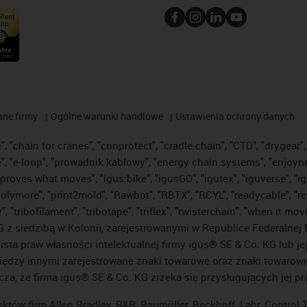
ane firmy
Ogólne warunki handlowe
Ustawienia ochrony danych
 "chain for cranes", "conprotect", "cradle-chain", "CTD", "drygear", "
"e-loop", "prowadnik kablowy", "energy chain systems", "enjoyneering"
us improves what moves", "igus:bike", "igusGO", "igutex", "iguverse", 
"polymore", "print2mold", "Rawbot", "RBTX", "RCYL", "readycable", "re
 "tribofilament", "tribotape", "triflex", "twisterchain", "when it mo
 siedzibą w Kolonii, zarejestrowanymi w Republice Federalnej N
lista praw własności intelektualnej firmy igus® SE & Co. KG lub j
ędzy innymi zarejestrowane znaki towarowe oraz znaki towarowe, 
cza, że firma igus® SE & Co. KG zrzeka się przysługujących jej p
uktów firm Allen Bradley, B&R, Baumüller, Beckhoff, Lahr, Contro