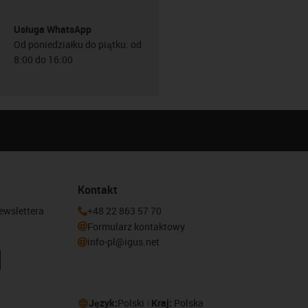
Usługa WhatsApp
Od poniedziałku do piątku: od
8:00 do 16:00
Kontakt
newslettera
+48 22 863 57 70
Formularz kontaktowy
info-pl@igus.net
Język:
Polski
Kraj:
Polska