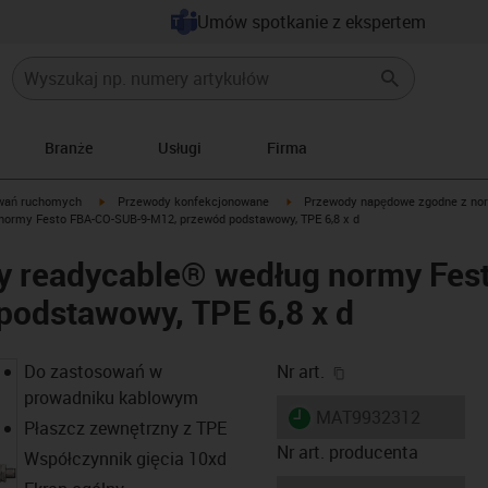
Umów spotkanie z ekspertem
Branże
Usługi
Firma
igus-icon-arrow-right
igus-icon-arrow-right
wań ruchomych
Przewody konfekcjonowane
Przewody napędowe zgodne z no
ormy Festo FBA-CO-SUB-9-M12, przewód podstawowy, TPE 6,8 x d
y readycable® według normy Fe
podstawowy, TPE 6,8 x d
igus-icon-copy-cl
Do zastosowań w
Nr art.
prowadniku kablowym
igus-icon-lieferzeit
MAT9932312
Płaszcz zewnętrzny z TPE
Nr art. producenta
Współczynnik gięcia 10xd