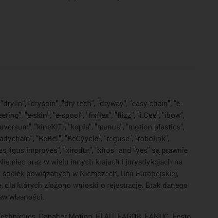
drylin", "dryspin", "dry-tech", "dryway", "easy chain", "e-
, "e-skin", "e-spool", "fixflex", "flizz", "i.Cee", "ibow",
"iguversum", "kineKIT", "kopla", "manus", "motion plastics",
adychain", "ReBeL", "ReCyycle", "reguse", "robolink",
ves, igus improves", "xirodur", "xiros" and "yes" są prawnie
iemiec oraz w wielu innych krajach i jurysdykcjach na
ej spółek powiązanych w Niemczech, Unii Europejskiej,
dla których złożono wnioski o rejestrację. Brak danego
raw własności.
l Techniques, Danaher Motion, ELAU, FAGOR, FANUC, Festo,