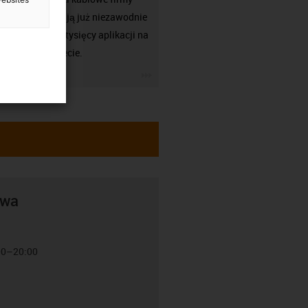
igus działają już niezawodnie
w setkach tysięcy aplikacji na
całym świecie.
igus-icon-3arrow
awa
:00–20:00