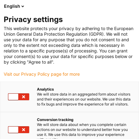
English
(0)
Privacy settings
igus-icon-arrow-right
igus-icon-arrow-right
igus-icon-arrow-right
Strona główna
Przewody do zastosowań ruchomych
Przewody
This website protects your privacy by adhering to the European
igus-icon-arrow-right
igus-ico
konfekcjonowane
Przewody napędowe zgodne z normą producentów
Union General Data Protection Regulation (GDPR). We will not
igus-icon-arrow-right
Odpowiednie dla Baumüller
Przewód resolwerowy readycable® według normy
use your data for any purpose that you do not consent to and
Baumüller 240522 (50 m), przewód podstawowy SRSSRM50 &amp; SKSSKM36,
only to the extent not exceeding data which is necessary in
PUR 10 x d
relation to a specific purpose(s) of processing. You can grant
your consent(s) to use your data for specific purposes below or
Przewód resolwerowy
by clicking "Agree to all".
readycable® według normy
Visit our Privacy Policy page for more
Baumüller 240522 (50 m),
Analytics
przewód podstawowy
We will store data in an aggregated form about visitors
and their experiences on our website. We use this data
SRSSRM50 &amp;
to fix bugs and improve the experience for all visitors.
SKSSKM36, PUR 10 x d
Conversion tracking
We will store data about when you complete certain
actions on our website to understand better how you
use it. We use this data to improve your experience