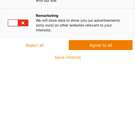
with our site.
Remarketing
We will store data to show you our advertisements
(only ours) on other websites relevant to your
interests.
Reject all
Agree to all
igus-icon-lup
Save choices
Do zastosowań wiążących się ze średnimi
obciążeniami
Płaszcz zewnętrzny: PUR
Olejoodporne zgodnie z DIN EN 50363-10-2
Nie zawierające halogenu
Bez silikonu
Nie podtrzymujące palenia
Offshore
Odporne na chłodziwo