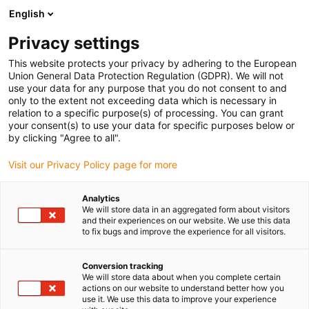
English
(0)
Privacy settings
igus-icon-arrow-right
igus-icon-arrow-right
igus-icon-arrow-right
Strona główna
Przewody do zastosowań ruchomych
Przewody
This website protects your privacy by adhering to the European
igus-icon-arrow-right
igus-ico
konfekcjonowane
Przewody napędowe zgodne z normą producentów
Union General Data Protection Regulation (GDPR). We will not
igus-icon-arrow-right
Odpowiednie dla Baumüller
Przewód impulsowy enkodera readycable®
use your data for any purpose that you do not consent to and
według normy Baumüller 225360 (35 m), podstawowy przewód impulsowy enkodera,
only to the extent not exceeding data which is necessary in
PUR 10 x d
relation to a specific purpose(s) of processing. You can grant
your consent(s) to use your data for specific purposes below or
Przewód impulsowy enkodera
by clicking "Agree to all".
readycable® według normy
Visit our Privacy Policy page for more
Baumüller 225360 (35 m),
Analytics
podstawowy przewód
We will store data in an aggregated form about visitors
and their experiences on our website. We use this data
impulsowy enkodera, PUR 10 x
to fix bugs and improve the experience for all visitors.
d
Conversion tracking
We will store data about when you complete certain
actions on our website to understand better how you
use it. We use this data to improve your experience