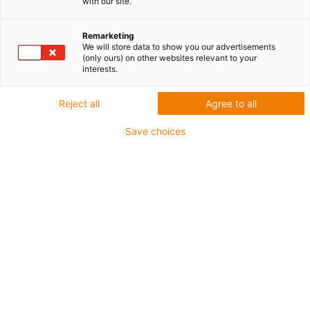
with our site.
Remarketing
We will store data to show you our advertisements
(only ours) on other websites relevant to your
interests.
igus-icon-lup
Reject all
Agree to all
Save choices
Do zastosowań wiążących się ze średnimi
obciążeniami
Płaszcz zewnętrzny: PUR
Olejoodporne zgodnie z DIN EN 50363-10-2
Nie zawierające halogenu
Bez silikonu
Nie podtrzymujące palenia
Offshore
Odporne na chłodziwo