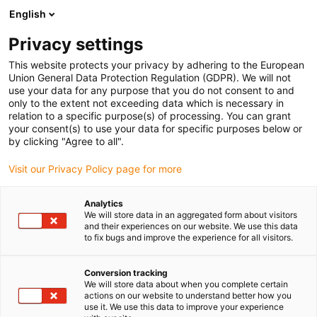
English
(0)
Privacy settings
igus-icon-arrow-right
igus-icon-arrow-right
igus-icon-arrow-right
Strona główna
Przewody do zastosowań ruchomych
Przewody
This website protects your privacy by adhering to the European
igus-icon-arrow-right
igus-ico
konfekcjonowane
Przewody napędowe zgodne z normą producentów
Union General Data Protection Regulation (GDPR). We will not
igus-icon-arrow-right
Odpowiednie dla Baumüller
Przewód enkodera readycable® według normy
use your data for any purpose that you do not consent to and
Baumüller 448822, przewód podstawowy ECN1313/EQN1325, PUR 10 x d, Speedtec
only to the extent not exceeding data which is necessary in
relation to a specific purpose(s) of processing. You can grant
Przewód enkodera
your consent(s) to use your data for specific purposes below or
by clicking "Agree to all".
readycable® według normy
Visit our Privacy Policy page for more
Baumüller 448822, przewód
podstawowy
Analytics
We will store data in an aggregated form about visitors
ECN1313/EQN1325, PUR 10 x
and their experiences on our website. We use this data
to fix bugs and improve the experience for all visitors.
d, Speedtec
Conversion tracking
We will store data about when you complete certain
actions on our website to understand better how you
use it. We use this data to improve your experience