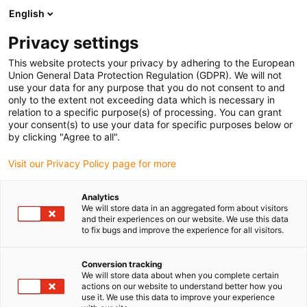
English
(0)
Privacy settings
igus-icon-arrow-right
igus-icon-arrow-right
igus-icon-arrow-right
Strona główna
Przewody do zastosowań ruchomych
Przewody
This website protects your privacy by adhering to the European
igus-icon-arrow-right
igus-ico
konfekcjonowane
Przewody napędowe zgodne z normą producentów
Union General Data Protection Regulation (GDPR). We will not
igus-icon-arrow-right
Odpowiednie dla Heidenhain
Przewód przejściowy readycable® odpowiedni
use your data for any purpose that you do not consent to and
dla Heidenhain 309 783-xx, przewód połączeniowy, PUR 10 x d
only to the extent not exceeding data which is necessary in
relation to a specific purpose(s) of processing. You can grant
Przewód przejściowy
your consent(s) to use your data for specific purposes below or
by clicking "Agree to all".
readycable® odpowiedni dla
Visit our Privacy Policy page for more
Heidenhain 309 783-xx,
przewód połączeniowy, PUR
Analytics
We will store data in an aggregated form about visitors
10 x d
and their experiences on our website. We use this data
to fix bugs and improve the experience for all visitors.
Conversion tracking
We will store data about when you complete certain
actions on our website to understand better how you
use it. We use this data to improve your experience