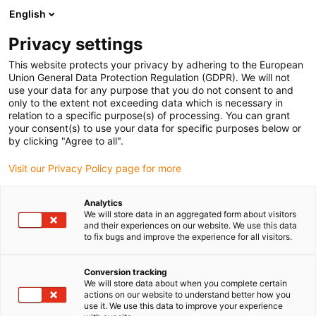
English
(0)
Privacy settings
igus-icon-arrow-right
igus-icon-arrow-right
igus-icon-arrow-right
Strona główna
Przewody do zastosowań ruchomych
Przewody
This website protects your privacy by adhering to the European
igus-icon-arrow-right
igus-ico
konfekcjonowane
Przewody napędowe zgodne z normą producentów
Union General Data Protection Regulation (GDPR). We will not
igus-icon-arrow-right
Odpowiednie dla FANUC
Przewód zasilający readycable® według normy
use your data for any purpose that you do not consent to and
Fanuc LX660-8077-T261, przewód podstawowy, TPE 7,5 x d
only to the extent not exceeding data which is necessary in
relation to a specific purpose(s) of processing. You can grant
Przewód zasilający
your consent(s) to use your data for specific purposes below or
by clicking "Agree to all".
readycable® według normy
Visit our Privacy Policy page for more
Fanuc LX660-8077-T261,
przewód podstawowy, TPE 7,5
Analytics
We will store data in an aggregated form about visitors
x d
and their experiences on our website. We use this data
to fix bugs and improve the experience for all visitors.
Conversion tracking
We will store data about when you complete certain
actions on our website to understand better how you
use it. We use this data to improve your experience