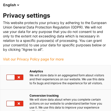
English
(0)
Privacy settings
igus-icon-arrow-right
igus-icon-arrow-right
igus-icon-arrow-right
Strona główna
Technologia kół zębatych
Modułowy system
This website protects your privacy by adhering to the European
igus-icon-arrow-right
igus-icon-arrow-right
przekładni Apiro
Listwy zębate
Przekładnia z listwą zębatą drygear®
Union General Data Protection Regulation (GDPR). We will not
Apiro
use your data for any purpose that you do not consent to and
only to the extent not exceeding data which is necessary in
Przekładnia z listwą zębatą
relation to a specific purpose(s) of processing. You can grant
your consent(s) to use your data for specific purposes below or
drygear® Apiro
by clicking "Agree to all".
Visit our Privacy Policy page for more
Analytics
We will store data in an aggregated form about visitors
and their experiences on our website. We use this data
to fix bugs and improve the experience for all visitors.
igus-icon-lupe
igus-icon-lupe
Conversion tracking
We will store data about when you complete certain
1 od 2
actions on our website to understand better how you
use it. We use this data to improve your experience