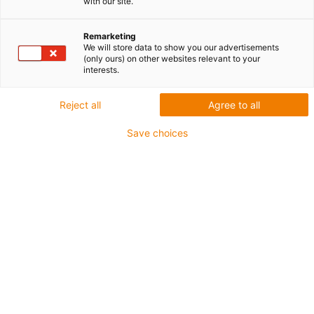
with our site.
Remarketing
We will store data to show you our advertisements
igus-icon-lup
(only ours) on other websites relevant to your
interests.
Do najbardziej wymagających zastosowań
Reject all
Agree to all
Płaszcz zewnętrzny: TPE
Save choices
Ekran ogólny
Olejoodporne zgodnie z normą DIN EN 60811-40,
odporne na oleje organiczne zgodnie z VDMA 24568 z
Plantocut 8 S-MB firmy DEA
Nie podtrzymujące palenia
Odporność na działanie hydrolizy i drobnoustrojów
Odporność na UV
Klasa chainflex®:
6.6.4.1
igus-icon-copy-clipboard
Nr art.