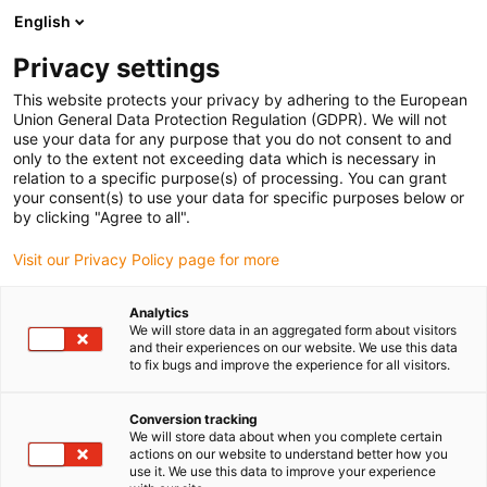
English
(0)
Privacy settings
igus-icon-arrow-right
igus-icon-arrow-right
igus-icon-arrow-right
Strona główna
Przewody do zastosowań ruchomych
Przewody
This website protects your privacy by adhering to the European
igus-icon-arrow-right
igus-icon-arrow-right
igus-ic
konfekcjonowane
Technologia wideo, wizyjna, BUS'owa
USB 2.0
Union General Data Protection Regulation (GDPR). We will not
Przewód BUS'owy | USB 2.0, TPE, złącze A: USB 2.0, typ A, złącze B: USB 2.0, typ A
use your data for any purpose that you do not consent to and
(gniazdo)
only to the extent not exceeding data which is necessary in
relation to a specific purpose(s) of processing. You can grant
Przewód BUS'owy | USB 2.0,
your consent(s) to use your data for specific purposes below or
by clicking "Agree to all".
TPE, złącze A: USB 2.0, typ A,
Visit our Privacy Policy page for more
złącze B: USB 2.0, typ A
(gniazdo)
Analytics
We will store data in an aggregated form about visitors
and their experiences on our website. We use this data
to fix bugs and improve the experience for all visitors.
Conversion tracking
We will store data about when you complete certain
actions on our website to understand better how you
use it. We use this data to improve your experience