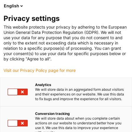
English
(0)
Privacy settings
igus-icon-arrow-right
igus-icon-arrow-right
igus-icon-arrow-right
Strona główna
Przewody do zastosowań ruchomych
Przewody
This website protects your privacy by adhering to the European
igus-icon-arrow-right
konfekcjonowane
Przewody sieciowe, Ethernet, światłowodowe, fieldbus
Union General Data Protection Regulation (GDPR). We will not
igus-icon-arrow-right
igus-icon-arrow-right
Profibus
Konfekcjonowane przewody Profibus, PUR, złącze A: Phoenix
use your data for any purpose that you do not consent to and
Contact SUB-D, wtyk 9-pinowy, złącze końcowe 45°, złącze B: Phoenix Contact
only to the extent not exceeding data which is necessary in
WEJŚCIE: M12 wtyk 5-pinowy, prosty, WYJŚCIE: M12, gniazdo 5-pinowe, proste
relation to a specific purpose(s) of processing. You can grant
your consent(s) to use your data for specific purposes below or
Konfekcjonowane przewody
by clicking "Agree to all".
Profibus, PUR, złącze A:
Visit our Privacy Policy page for more
Phoenix Contact SUB-D, wtyk
Analytics
9-pinowy, złącze końcowe 45°,
We will store data in an aggregated form about visitors
and their experiences on our website. We use this data
złącze B: Phoenix Contact
to fix bugs and improve the experience for all visitors.
WEJŚCIE: M12 wtyk 5-pinowy,
Conversion tracking
prosty, WYJŚCIE: M12,
We will store data about when you complete certain
actions on our website to understand better how you
use it. We use this data to improve your experience