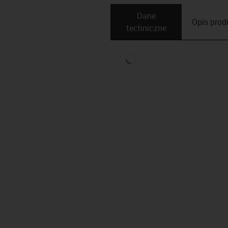
Dane
Opis ­pro
techniczne