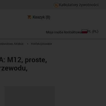
Kalkulatory żywotności
Koszyk
(0)
PL
(
PL
)
Moja osoba kontaktowa
igus-icon-arrow-right
atłowodowe, fieldbus
Konfekcjonowane
A: M12, proste,
przewodu,
ipboard