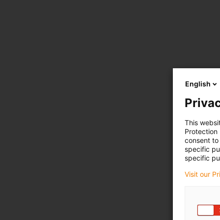
English
Privac
This websi
Protection
consent to 
specific p
specific pu
Visit our P