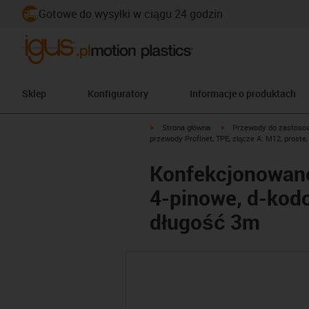
Gotowe do wysyłki w ciągu 24 godzin
Sklep
Konfiguratory
Informacje o produktach
igus-icon-arrow-right
igus-icon-arrow-right
Strona główna
Przewody do zastoso
przewody Profinet, TPE, złącze A: M12, proste
Konfekcjonowane 
4-pinowe, d-kodo
długość 3m