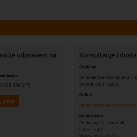
biście odpowiem na
Konsultacje i dost
Osobista
Lenkiewicz
Od poniedziałku do piątku: 7
Sobota: 8:00–12:00
8 728 350 275
con-phone
Online
j e-mail
Umów spotkanie z ekspertem
Usługa czatu
Poniedziałek - czwartek:
8:00 - 16:30
Piątek: 8:00 - 16:30