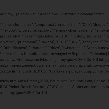
ane firmy
Ogólne warunki handlowe
Ustawienia ochrony danych
 "chain for cranes", "conprotect", "cradle-chain", "CTD", "drygear", "
"e-loop", "prowadnik kablowy", "energy chain systems", "enjoyneering"
us improves what moves", "igus:bike", "igusGO", "igutex", "iguverse", 
"polymore", "print2mold", "Rawbot", "RBTX", "RCYL", "readycable", "re
 "tribofilament", "tribotape", "triflex", "twisterchain", "when it mo
 siedzibą w Kolonii, zarejestrowanymi w Republice Federalnej N
lista praw własności intelektualnej firmy igus® SE & Co. KG lub j
ędzy innymi zarejestrowane znaki towarowe oraz znaki towarowe, 
cza, że firma igus® SE & Co. KG zrzeka się przysługujących jej p
uktów firm Allen Bradley, B&R, Baumüller, Beckhoff, Lahr, Contro
i, NUM, Parker, Bosch Rexroth, SEW, Siemens, Stöber ani żadnego
ami firmy igus® SE & Co. KG.