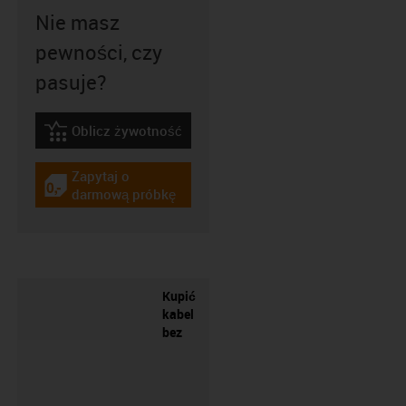
Nie masz
pewności, czy
pasuje?
Oblicz żywotność
igus-icon-lebensdauerrechner
Zapytaj o
igus-icon-gratismuster
darmową próbkę
Kupić
kabel
bez