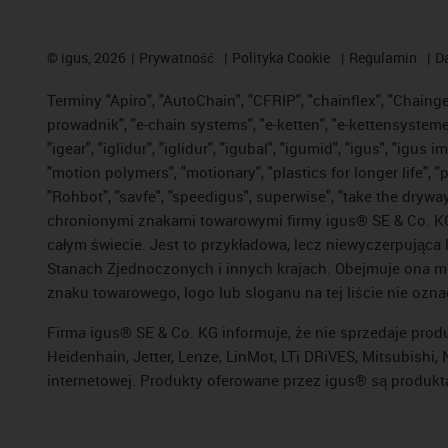
©
igus, 2026
Prywatność
Polityka Cookie
Regulamin
D
Terminy "Apiro", "AutoChain", "CFRIP", "chainflex", "Chainge",
prowadnik", "e-chain systems", "e-ketten", "e-kettensysteme", 
"igear", "iglidur", "iglidur", "igubal", "igumid", "igus", "ig
"motion polymers", "motionary", "plastics for longer life", 
"Rohbot", "savfe", "speedigus", superwise", "take the dryway",
chronionymi znakami towarowymi firmy igus® SE & Co. KG z
całym świecie. Jest to przykładowa, lecz niewyczerpująca 
Stanach Zjednoczonych i innych krajach. Obejmuje ona mi
znaku towarowego, logo lub sloganu na tej liście nie ozna
Firma igus® SE & Co. KG informuje, że nie sprzedaje prod
Heidenhain, Jetter, Lenze, LinMot, LTi DRiVES, Mitsubish
internetowej. Produkty oferowane przez igus® są produkt