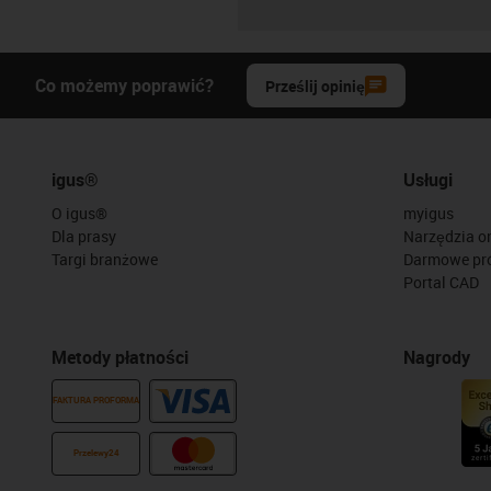
Co możemy poprawić?
Prześlij opinię
igus®
Usługi
O igus®
myigus
Dla prasy
Narzędzia on
Targi branżowe
Darmowe pr
Portal CAD
Metody płatności
Nagrody
FAKTURA PROFORMA
Przelewy24