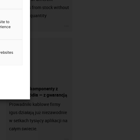
connectors from stock without
min. order quantity
ite to
igus-icon-3arrow
erience
websites
Wszystkie komponenty z
jednego źródła — z gwarancją
Prowadniki kablowe firmy
igus działają już niezawodnie
w setkach tysięcy aplikacji na
całym świecie.
igus-icon-3arrow