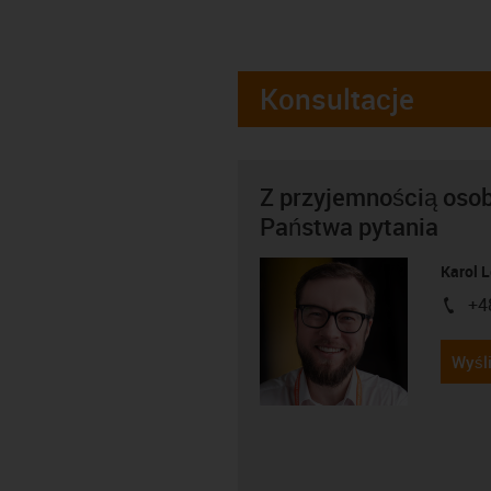
Konsultacje
Z przyjemnością oso
Państwa pytania
Karol 
+4
igus-i
Wyśli