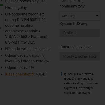
Ilość i przekrój
Płaszcz zewnętrzny: TPE
nominalny żyły
Ekran ogólny
Olejoodporne zgodnie z
(4x0,38)C
normą DIN EN 60811-40,
System BUS'owy
igus-icon-lupe
odporne na oleje
organiczne zgodnie z
VDMA 24568 z Plantocut
8 S-MB firmy DEA
Konstrukcja złącza
Nie podtrzymujące palenia
Odporność na działanie
hydrolizy i drobnoustrojów
Odporność na UV
Klasa chainflex®:
6.6.4.1
igus® Sp. z o.o. określa
igus-icon-info
długość przewodu jako
całkowitą długość wraz ze
złączami lub otwartymi
wiązkami kablowymi.