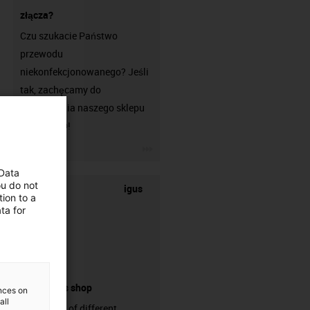
złącza?
Czu szukacie Państwo
przewodu
niekonfekcjonowanego? Jeśli
tak, zachęcamy do
odwiedzenia naszego sklepu
chainflex®!
igus-icon-3arrow
 Data
ou do not
igus
ion to a
ta for
connectors shop
ences on
all
big variaty of different