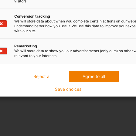
visitors.
Conversion tracking
We will store data about when you complete certain actions on our webs
understand better how you use it. We use this data to improve your exp
with our site.
Remarketing
We will store data to show you our advertisements (only ours) on other 
relevant to your interests.
Reject all
Agree to all
Save choices