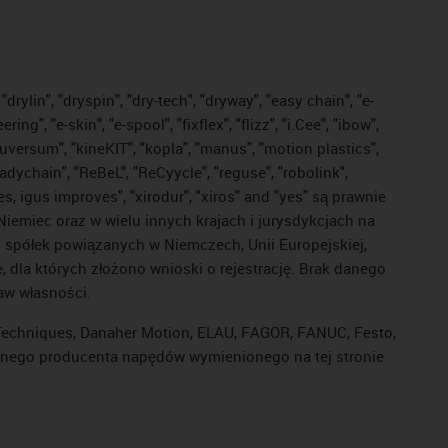
drylin", "dryspin", "dry-tech", "dryway", "easy chain", "e-
, "e-skin", "e-spool", "fixflex", "flizz", "i.Cee", "ibow",
"iguversum", "kineKIT", "kopla", "manus", "motion plastics",
adychain", "ReBeL", "ReCyycle", "reguse", "robolink",
ves, igus improves", "xirodur", "xiros" and "yes" są prawnie
iemiec oraz w wielu innych krajach i jurysdykcjach na
ej spółek powiązanych w Niemczech, Unii Europejskiej,
dla których złożono wnioski o rejestrację. Brak danego
raw własności.
l Techniques, Danaher Motion, ELAU, FAGOR, FANUC, Festo,
 innego producenta napędów wymienionego na tej stronie