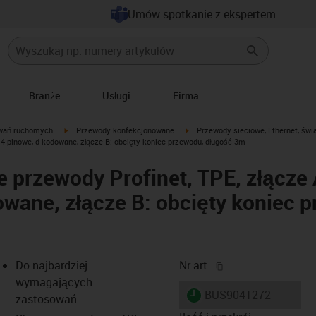
Umów spotkanie z ekspertem
Branże
Usługi
Firma
igus-icon-arrow-right
igus-icon-arrow-right
wań ruchomych
Przewody konfekcjonowane
Przewody sieciowe, Ethernet, świ
, 4-pinowe, d-kodowane, złącze B: obcięty koniec przewodu, długość 3m
przewody Profinet, TPE, złącze 
wane, złącze B: obcięty koniec 
igus-icon-copy-cl
Do najbardziej
Nr art.
wymagających
igus-icon-lieferzeit
BUS9041272
zastosowań