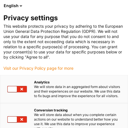
English
(0)
Privacy settings
igus-icon-arrow-right
igus-icon-arrow-right
igus-icon-arrow-right
Strona główna
Przewody do zastosowań ruchomych
Przewody
This website protects your privacy by adhering to the European
igus-icon-arrow-right
konfekcjonowane
Przewody sieciowe, Ethernet, światłowodowe, fieldbus
Union General Data Protection Regulation (GDPR). We will not
igus-icon-arrow-right
Konfekcjonowane przewody CAT6, TPE, złącze A: Hirose RJ45, złącze B:
use your data for any purpose that you do not consent to and
Hirose RJ45
only to the extent not exceeding data which is necessary in
relation to a specific purpose(s) of processing. You can grant
Konfekcjonowane przewody
your consent(s) to use your data for specific purposes below or
by clicking "Agree to all".
CAT6, TPE, złącze A: Hirose
Visit our Privacy Policy page for more
RJ45, złącze B: Hirose RJ45
Analytics
We will store data in an aggregated form about visitors
and their experiences on our website. We use this data
to fix bugs and improve the experience for all visitors.
Conversion tracking
We will store data about when you complete certain
actions on our website to understand better how you
use it. We use this data to improve your experience