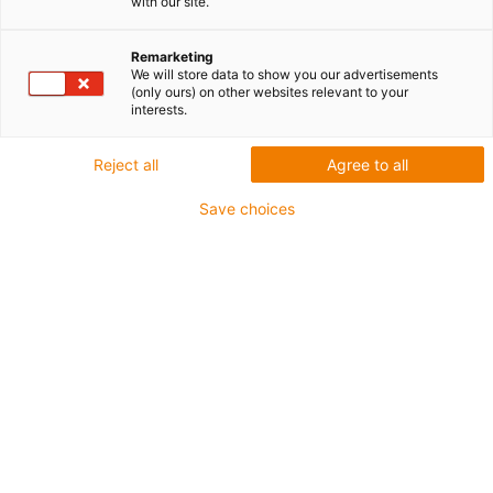
with our site.
Remarketing
We will store data to show you our advertisements
(only ours) on other websites relevant to your
interests.
igus-icon-lup
Reject all
Agree to all
Save choices
Do zastosowań wiążących się ze średnimi
obciążeniami
Płaszcz zewnętrzny: PUR
Ekran ogólny
Odporne na chłodziwo
Odporne na nacięcia
Olejoodporne zgodnie z DIN EN 50363-10-2
Nie podtrzymujące palenia
Nie zawierają PVC