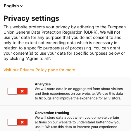
English
(0)
Privacy settings
igus-icon-arrow-right
igus-icon-arrow-right
igus-icon-arrow-right
Strona główna
Przewody do zastosowań ruchomych
Przewody
This website protects your privacy by adhering to the European
igus-icon-arrow-right
konfekcjonowane
Przewody sieciowe, Ethernet, światłowodowe, fieldbus
Union General Data Protection Regulation (GDPR). We will not
igus-icon-arrow-right
Konfekcjonowane przewody CAT5e, PUR, złącze A: Phoenix Contact RJ45,
use your data for any purpose that you do not consent to and
złącze B: Phoenix Contact RJ45, konfiguracja wtyku poprzeczna
only to the extent not exceeding data which is necessary in
relation to a specific purpose(s) of processing. You can grant
Konfekcjonowane przewody
your consent(s) to use your data for specific purposes below or
by clicking "Agree to all".
CAT5e, PUR, złącze A: Phoenix
Visit our Privacy Policy page for more
Contact RJ45, złącze B:
Phoenix Contact RJ45,
Analytics
We will store data in an aggregated form about visitors
konfiguracja wtyku
and their experiences on our website. We use this data
to fix bugs and improve the experience for all visitors.
poprzeczna
Conversion tracking
We will store data about when you complete certain
actions on our website to understand better how you
use it. We use this data to improve your experience