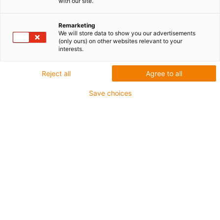
with our site.
Remarketing
We will store data to show you our advertisements
(only ours) on other websites relevant to your
interests.
igus-icon-lup
Reject all
Agree to all
Do najbardziej wymagających zastosowań
Save choices
Płaszcz zewnętrzny: TPE
Ekran ogólny
Olejoodporne zgodnie z normą DIN EN 60811-40,
odporne na oleje organiczne zgodnie z VDMA 24568 z
Plantocut 8 S-MB firmy DEA
Nie podtrzymujące palenia
Odporność na działanie hydrolizy i drobnoustrojów
Odporność na UV
Klasa chainflex®:
6.6.4.1