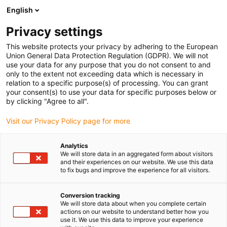
English
(0)
Privacy settings
igus-icon-arrow-right
igus-icon-arrow-right
igus-icon-arrow-right
Strona główna
Przewody do zastosowań ruchomych
Przewody
This website protects your privacy by adhering to the European
igus-icon-arrow-right
konfekcjonowane
Przewody sieciowe, Ethernet, światłowodowe, fieldbus
Union General Data Protection Regulation (GDPR). We will not
igus-icon-arrow-right
igus-icon-arrow-right
Ethernet
Konfekcjonowane przewody CAT6A, TPE, złącze A: Phoenix
use your data for any purpose that you do not consent to and
Contact M12, kodowanie x, złącze B: Phoenix Contact M12, kodowanie x
only to the extent not exceeding data which is necessary in
relation to a specific purpose(s) of processing. You can grant
Konfekcjonowane przewody
your consent(s) to use your data for specific purposes below or
by clicking "Agree to all".
CAT6A, TPE, złącze A: Phoenix
Visit our Privacy Policy page for more
Contact M12, kodowanie x,
złącze B: Phoenix Contact
Analytics
We will store data in an aggregated form about visitors
M12, kodowanie x
and their experiences on our website. We use this data
to fix bugs and improve the experience for all visitors.
Conversion tracking
We will store data about when you complete certain
actions on our website to understand better how you
use it. We use this data to improve your experience