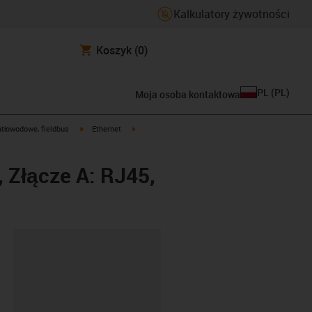
Kalkulatory żywotności
Koszyk
(0)
PL
(
PL
)
Moja osoba kontaktowa
igus-icon-arrow-right
igus-icon-arrow-right
atłowodowe, fieldbus
Ethernet
 Złącze A: RJ45,
ipboard