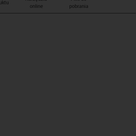
duktu
online
pobrania