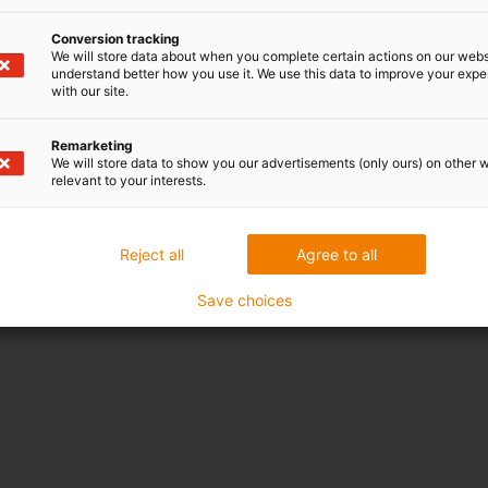
Conversion tracking
We will store data about when you complete certain actions on our webs
understand better how you use it. We use this data to improve your exp
with our site.
Remarketing
We will store data to show you our advertisements (only ours) on other 
relevant to your interests.
Reject all
Agree to all
Save choices