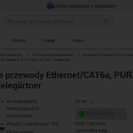
Umów spotkanie z ekspertem
Branże
Usługi
Firma
igus-icon-arrow-right
igus-icon-arrow-right
wań ruchomych
Przewody konfekcjonowane
Przewody sieciowe, Ethernet, świ
, Złącze A: RJ45, Złącze B: RJ45, Telegärtner
 przewody Ethernet/CAT6a, PUR,
Telegärtner
igus-icon-copy-cl
Do najbardziej
Nr art.
wymagających
igus-icon-lieferzeit-dot
CAT9541015
zastosowań
Ilość i przekrój
Płaszcz zewnętrzny: TPE
nominalny żyły
Ekran ogólny