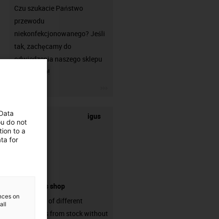
Czu szukacie Państwo
przewodu
niekonfekcjonowanego? Jeśli
tak, zachęcamy do
odwiedzenia naszego sklepu
chainflex®!
igus-icon-3arrow
 Data
igus
ou do not
ion to a
ta for
connectors shop
ences on
big variaty of different
all
connectors from stock without