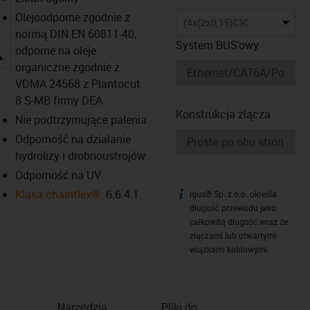
Olejoodporne zgodnie z
(4x(2x0,15)C)C
normą DIN EN 60811-40,
System BUS'owy
igus-icon-lupe
odporne na oleje
organiczne zgodnie z
VDMA 24568 z Plantocut
8 S-MB firmy DEA
Konstrukcja złącza
Nie podtrzymujące palenia
Odporność na działanie
hydrolizy i drobnoustrojów
Odporność na UV
Klasa chainflex®:
6.6.4.1
igus® Sp. z o.o. określa
igus-icon-info
długość przewodu jako
całkowitą długość wraz ze
złączami lub otwartymi
wiązkami kablowymi.
Narzędzia
Pliki do