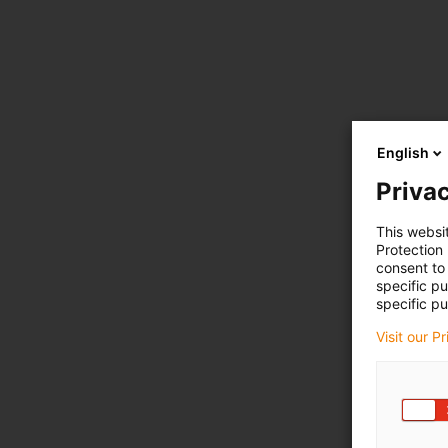
English
Privac
This websi
Protection
consent to 
specific p
specific pu
Visit our P