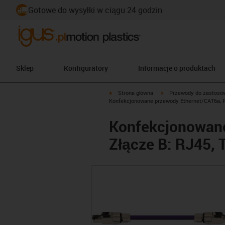
Gotowe do wysyłki w ciągu 24 godzin
Sklep
Konfiguratory
Informacje o produktach
igus-icon-arrow-right
igus-icon-arrow-right
Strona główna
Przewody do zastoso
Konfekcjonowane przewody Ethernet/CAT6a, PUR
Konfekcjonowane
Złącze B: RJ45, 