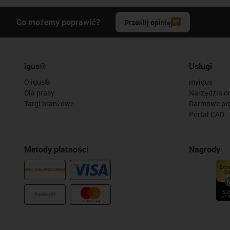
Co możemy poprawić?
Prześlij opinię
igus®
Usługi
O igus®
myigus
Dla prasy
Narzędzia on
Targi branżowe
Darmowe pr
Portal CAD
Metody płatności
Nagrody
FAKTURA PROFORMA
Przelewy24