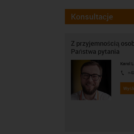
Konsultacje
Z przyjemnością oso
Państwa pytania
Karol 
+4
igus-i
Wyśli