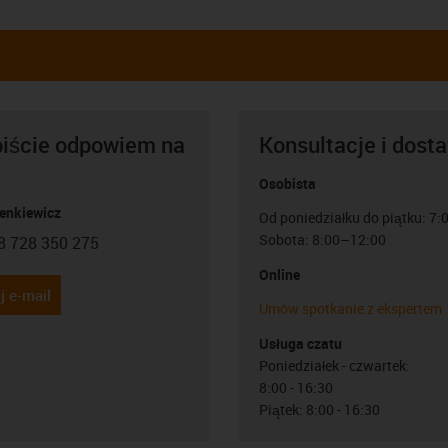
biście odpowiem na
Konsultacje i dost
Osobista
Lenkiewicz
Od poniedziałku do piątku: 7
Sobota: 8:00–12:00
8 728 350 275
con-phone
Online
j e-mail
Umów spotkanie z ekspertem
Usługa czatu
Poniedziałek - czwartek:
8:00 - 16:30
Piątek: 8:00 - 16:30