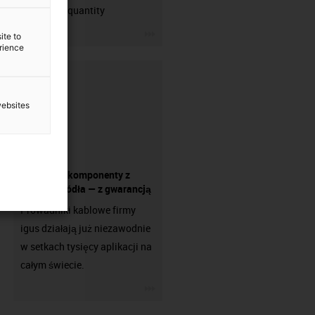
min. order quantity
igus-icon-3arrow
ite to
erience
websites
Wszystkie komponenty z
jednego źródła — z gwarancją
Prowadniki kablowe firmy
igus działają już niezawodnie
w setkach tysięcy aplikacji na
całym świecie.
igus-icon-3arrow