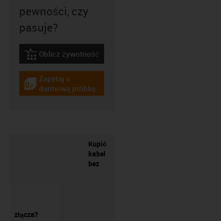
pewności, czy
pasuje?
Oblicz żywotność
igus-icon-lebensdauerrechner
Zapytaj o
igus-icon-gratismuster
darmową próbkę
Kupić
kabel
bez
złącza?