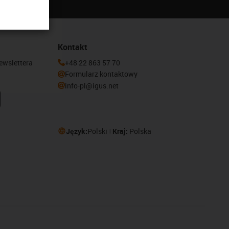
Kontakt
newslettera
+48 22 863 57 70
Formularz kontaktowy
info-pl@igus.net
Język:
Polski
Kraj:
Polska