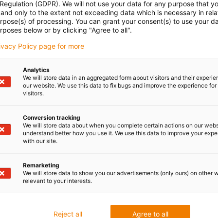
Lista 
 Regulation (GDPR). We will not use your data for any purpose that y
and only to the extent not exceeding data which is necessary in relat
e-pr
con-check
urpose(s) of processing. You can grant your consent(s) to use your da
Ślizgowa
Pionowo
Nr ar
rposes below or by clicking "Agree to all".
wiszące
e-pr
rivacy Policy page for more
otwi
wewn
Analytics
We will store data in an aggregated form about visitors and their experi
our website. We use this data to fix bugs and improve the experience for 
visitors.
Nie
pas
Conversion tracking
We will store data about when you complete certain actions on our webs
oard
erokość wewnętrzna
Promień gięcia [R] [mm]
understand better how you use it. We use this data to improve your exp
with our site.
i] [mm]
igus
38
5
Remarketing
We will store data to show you our advertisements (only ours) on other 
igus
relevant to your interests.
Reject all
Agree to all