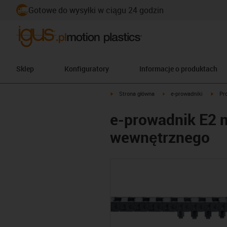
Gotowe do wysyłki w ciągu 24 godzin
Sklep
Konfiguratory
Informacje o produktach
igus-icon-arrow-right
igus-icon-arrow-right
igus-
Strona główna
e-prowadniki
Pr
e-prowadnik E2 m
wewnętrznego