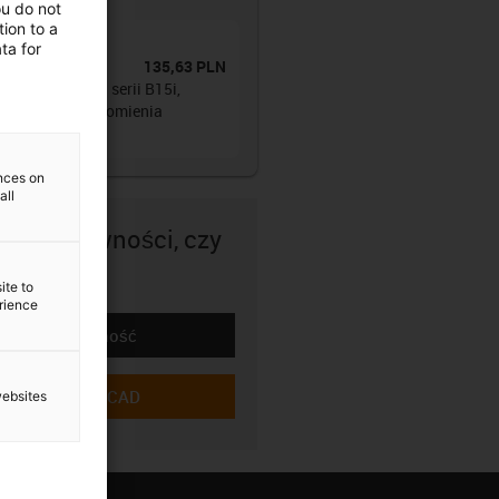
części
(
1
)
ou do not
ion to a
owadnik
ta for
135,63 PLN
t.
:
B15I.015.038.0
owadnik E2 mini serii B15i,
erany wzdłuż promienia
ętrznego
ences on
all
 masz pewności, czy
uje?
ite to
erience
Oblicz żywotność
-icon-lebensdauerrechner
Pobierz dane CAD
websites
-icon-cad-dateien