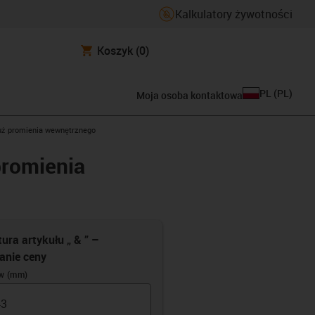
Kalkulatory żywotności
Koszyk
(0)
PL
(
PL
)
Moja osoba kontaktowa
dłuż promienia wewnętrznego
promienia
ura artykułu „ & ” –
zanie ceny
w (mm)