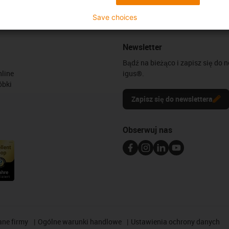
Save choices
Newsletter
Bądź na bieżąco i zapisz się do 
line
igus®.
óbki
Zapisz się do newslettera
Obserwuj nas
ane firmy
Ogólne warunki handlowe
Ustawienia ochrony danych