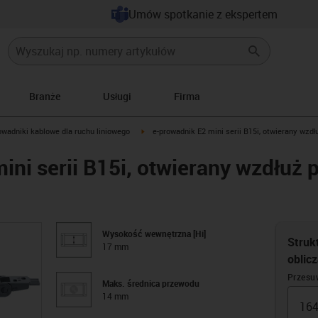
Umów spotkanie z ekspertem
Branże
Usługi
Firma
icon-arrow-right
igus-icon-arrow-right
owadniki kablowe dla ruchu liniowego
e-prowadnik E2 mini serii B15i, otwierany wz
ini serii B15i, otwierany wzdłuż 
Wysokość wewnętrzna [Hi]
Strukt
17 mm
oblic
Przesu
Maks. średnica przewodu
14 mm