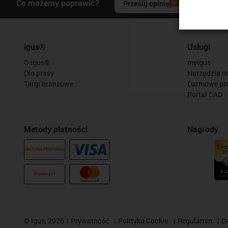
Co możemy poprawić?
Prześlij opinię
igus®
Usługi
O igus®
myigus
Dla prasy
Narzędzia on
Targi branżowe
Darmowe pr
Portal CAD
Metody płatności
Nagrody
FAKTURA PROFORMA
Przelewy24
©
igus, 2026
Prywatność
Polityka Cookie
Regulamin
D