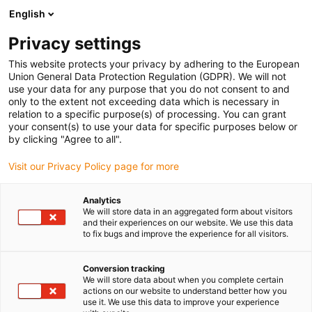
English
(0)
Privacy settings
igus-icon-arrow-right
igus-icon-arrow-right
igus-icon-arrow-right
Strona główna
e-prowadniki
Prowadniki kablowe dla ruchu liniowego
This website protects your privacy by adhering to the European
igus-icon-arrow-right
e-prowadnik serii E4.48L, poprzeczki na każdym ogniwie, otwierane z obu
Union General Data Protection Regulation (GDPR). We will not
stron wzdłuż wewnętrznego i zewnętrznego promienia
use your data for any purpose that you do not consent to and
only to the extent not exceeding data which is necessary in
e-prowadnik serii E4.48L,
relation to a specific purpose(s) of processing. You can grant
your consent(s) to use your data for specific purposes below or
poprzeczki na każdym
by clicking "Agree to all".
ogniwie, otwierane z obu stron
Visit our Privacy Policy page for more
wzdłuż wewnętrznego i
Analytics
zewnętrznego promienia
We will store data in an aggregated form about visitors
and their experiences on our website. We use this data
to fix bugs and improve the experience for all visitors.
Conversion tracking
We will store data about when you complete certain
actions on our website to understand better how you
use it. We use this data to improve your experience