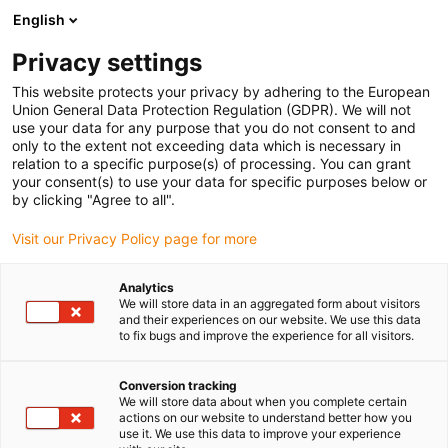
English
(0)
Privacy settings
igus-icon-arrow-right
igus-icon-arrow-right
Strona główna
Łożyska wieńcowe i wieńce obrotowe
This website protects your privacy by adhering to the European
Union General Data Protection Regulation (GDPR). We will not
use your data for any purpose that you do not consent to and
only to the extent not exceeding data which is necessary in
Łożyska wieńcowe - iglidur®
relation to a specific purpose(s) of processing. You can grant
your consent(s) to use your data for specific purposes below or
by clicking "Agree to all".
PRT
Visit our Privacy Policy page for more
Analytics
We will store data in an aggregated form about visitors
and their experiences on our website. We use this data
Asortyment aluminiowo-polimerowych łożysk wieńcowych igus®
to fix bugs and improve the experience for all visitors.
PRT obejmuje szerokie spektrum zastosowań. W odróżnieniu od
konkurencyjnych rozwiązań tocznych, w ich konstrukcji
Conversion tracking
stosowane są bezmarowne wkładki ślizgowe z odpornego na
We will store data about when you complete certain
wycieranie tworzywa sztucznego. Dostępnych jest osiem
actions on our website to understand better how you
rozmiarów standardowych o średnicach wewnętrznych między 20
use it. We use this data to improve your experience