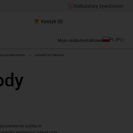
Kalkulatory żywotności
Koszyk
(0)
PL
(
PL
)
Moja osoba kontaktowa
igus-icon-arrow-right
rmą producentów
suitable for Danfoss
ody
s
kcjonowane do użytku w
 wysoką wydajność nawet przy