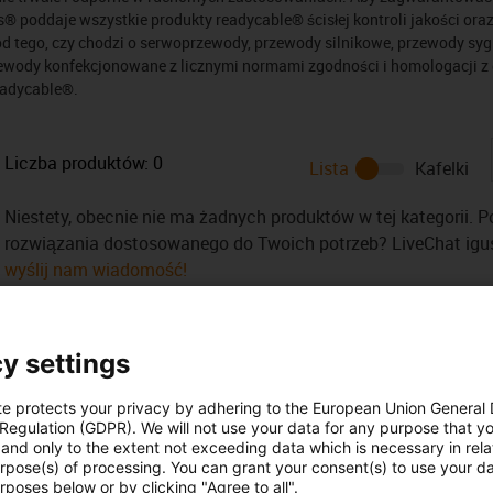
 poddaje wszystkie produkty readycable® ścisłej kontroli jakości ora
od tego, czy chodzi o serwoprzewody, przewody silnikowe, przewody s
wody konfekcjonowane z licznymi normami zgodności i homologacji z g
eadycable®.
Liczba produktów:
0
Lista
Kafelki
Niestety, obecnie nie ma żadnych produktów w tej kategorii. 
rozwiązania dostosowanego do Twoich potrzeb? LiveChat ig
wyślij nam wiadomość!
y settings
te protects your privacy by adhering to the European Union General
 Regulation (GDPR). We will not use your data for any purpose that y
and only to the extent not exceeding data which is necessary in relat
biście odpowiem na
Konsultacje i dost
urpose(s) of processing. You can grant your consent(s) to use your da
rposes below or by clicking "Agree to all".