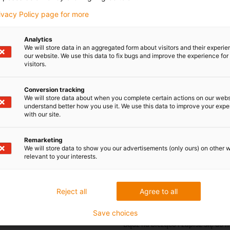
Osobista
rivacy Policy page for more
Lenkiewicz
Od poniedziałku do piątku: 7
Sobota: 8:00–12:00
8 728 350 275
con-phone
Analytics
We will store data in an aggregated form about visitors and their experi
Online
our website. We use this data to fix bugs and improve the experience for 
j e-mail
visitors.
Umów spotkanie z ekspertem
Usługa czatu
Conversion tracking
We will store data about when you complete certain actions on our webs
Poniedziałek - czwartek:
understand better how you use it. We use this data to improve your exp
8:00 - 16:30
with our site.
Piątek: 8:00 - 16:30
Remarketing
We will store data to show you our advertisements (only ours) on other 
relevant to your interests.
Reject all
Agree to all
Newsletter
Save choices
Bądź na bieżąco i zapisz się do 