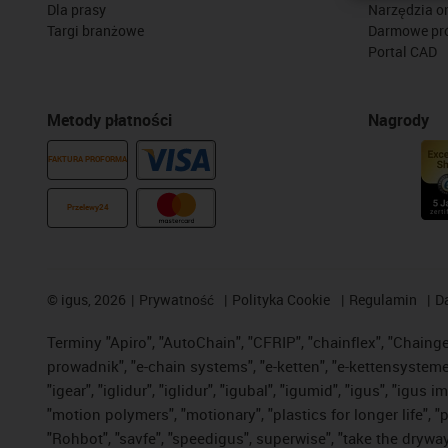
Dla prasy
Narzędzia on
Targi branżowe
Darmowe pr
Portal CAD
Metody płatności
Nagrody
FAKTURA PROFORMA
Przelewy24
©
igus, 2026
Prywatność
Polityka Cookie
Regulamin
D
Terminy "Apiro", "AutoChain", "CFRIP", "chainflex", "Chainge",
prowadnik", "e-chain systems", "e-ketten", "e-kettensysteme", 
"igear", "iglidur", "iglidur", "igubal", "igumid", "igus", "ig
"motion polymers", "motionary", "plastics for longer life", 
"Rohbot", "savfe", "speedigus", superwise", "take the dryway",