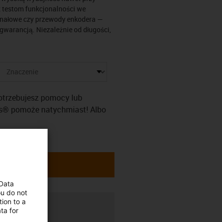
z testom funkcjonalności we
ygnałowe czy przewody enkodera —
warancją. Niezależnie od długości,
Potrzebujesz pomocy lub
us® pomoże natychmiast! Albo
 Data
ou do not
ion to a
awa
ta for