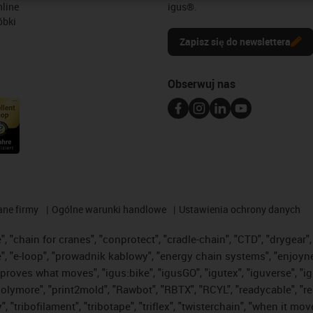
line
igus®.
óbki
Zapisz się do newslettera
Obserwuj nas
ane firmy
Ogólne warunki handlowe
Ustawienia ochrony danych
 "chain for cranes", "conprotect", "cradle-chain", "CTD", "drygear", "
"e-loop", "prowadnik kablowy", "energy chain systems", "enjoyneering"
us improves what moves", "igus:bike", "igusGO", "igutex", "iguverse", 
"polymore", "print2mold", "Rawbot", "RBTX", "RCYL", "readycable", "re
 "tribofilament", "tribotape", "triflex", "twisterchain", "when it mo