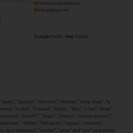
Formularz kontaktowy
info-pl@igus.net
Język:
Polski
Kraj:
Polska
drylin", "dryspin", "dry-tech", "dryway", "easy chain", "e-
, "e-skin", "e-spool", "fixflex", "flizz", "i.Cee", "ibow",
"iguversum", "kineKIT", "kopla", "manus", "motion plastics",
adychain", "ReBeL", "ReCyycle", "reguse", "robolink",
ves, igus improves", "xirodur", "xiros" and "yes" są prawnie