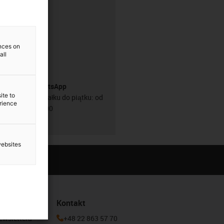
:00–20:00
ences on
all
Usługa WhatsApp
ite to
Od poniedziałku do piątku: od
erience
8:00 do 16:00
websites
Kontakt
newslettera
+48 22 863 57 70