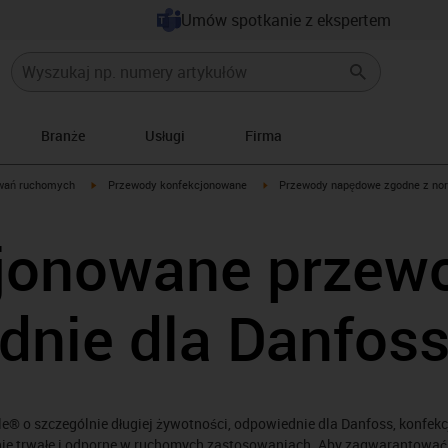
Umów spotkanie z ekspertem
Branże
Usługi
Firma
igus-icon-arrow-right
igus-icon-arrow-right
wań ruchomych
Przewody konfekcjonowane
Przewody napędowe zgodne z no
jonowane przew
dnie dla Danfos
le® o szczególnie długiej żywotności, odpowiednie dla Danfoss, konfe
ie trwałe i odporne w ruchomych zastosowaniach. Aby zagwarantować