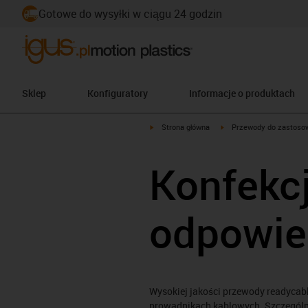
Gotowe do wysyłki w ciągu 24 godzin
Sklep
Konfiguratory
Informacje o produktach
igus-icon-arrow-right
igus-icon-arrow-right
Strona główna
Przewody do zastoso
Konfekc
odpowie
Wysokiej jakości przewody readycab
prowadnikach kablowych. Szczególn