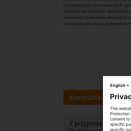
wymagających zastosowaniach, igus®
własnym laboratorium. Niezależnie 
asortyment produktów obejmuje prze
nie ma kosztów cięcia przewodów r
English
Konsultacje
Privac
This websi
Protection
consent to 
Z przyjemnością oso
specific p
specific pu