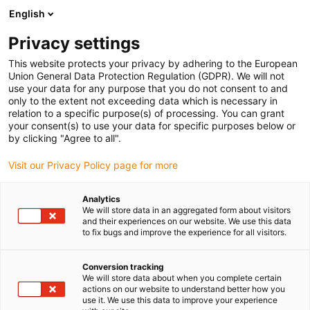
English
(0)
Privacy settings
igus-icon-arrow-right
igus-icon-arrow-right
igus-icon-arrow-right
Strona główna
Przewody do zastosowań ruchomych
Przewody
This website protects your privacy by adhering to the European
igus-icon-arrow-right
igus-ico
konfekcjonowane
Przewody napędowe zgodne z normą producentów
Union General Data Protection Regulation (GDPR). We will not
suitable for KEBA
use your data for any purpose that you do not consent to and
only to the extent not exceeding data which is necessary in
relation to a specific purpose(s) of processing. You can grant
your consent(s) to use your data for specific purposes below or
Konfekcjonowane przewody
by clicking "Agree to all".
Visit our Privacy Policy page for more
odpowiednie dla KEBA
Analytics
We will store data in an aggregated form about visitors
and their experiences on our website. We use this data
to fix bugs and improve the experience for all visitors.
Wysokiej jakości przewody readycable® o szczególnie długiej
żywotności, odpowiednie do KEBA, konfekcjonowane do użytku w
Conversion tracking
prowadnikach kablowych. Szczególnie trwałe i odporne w
We will store data about when you complete certain
actions on our website to understand better how you
ruchomych zastosowaniach. Aby zagwarantować wysoką
use it. We use this data to improve your experience
wydajność nawet przy wymagających zastosowaniach, igus®