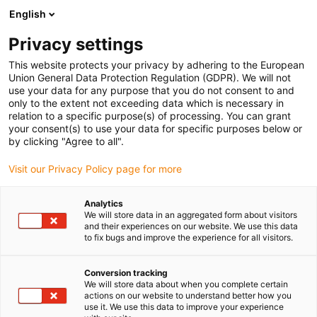
English
(0)
Privacy settings
igus-icon-arrow-right
igus-icon-arrow-right
Strona główna
Łożyska kulkowe
This website protects your privacy by adhering to the European
Union General Data Protection Regulation (GDPR). We will not
use your data for any purpose that you do not consent to and
only to the extent not exceeding data which is necessary in
Łożysko kulkowe
relation to a specific purpose(s) of processing. You can grant
your consent(s) to use your data for specific purposes below or
by clicking "Agree to all".
Visit our Privacy Policy page for more
W wielu przypadkach łożyska kulkowe xiros® wykonane z
wysokowydajnych tworzyw sztucznych są bardziej ekonomiczne
Analytics
niż łożyska kulkowe wykonane z metalu. Polimerowe łożyska
We will store data in an aggregated form about visitors
kulkowe są nie tylko do 40% tańsze, ale także do 60% lżejsze niż
and their experiences on our website. We use this data
to fix bugs and improve the experience for all visitors.
ich metalowe odpowiedniki. Pomagają one także zapewnić długą
żywotność maszyn przy niskich wymogach konserwacyjnych.
Wynika to z faktu, iż łożyska kulkowe xiros® pozwalają na
Conversion tracking
We will store data about when you complete certain
niskotarciową pracę na sucho bez nawet jednej kropli smaru.
actions on our website to understand better how you
Asortyment xiros® jest stale poszerzany o nowe rodzaje łożysk,
use it. We use this data to improve your experience
rozmiary oraz kombinacje materiałów.