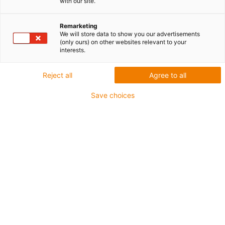
with our site.
Remarketing
We will store data to show you our advertisements
(only ours) on other websites relevant to your
interests.
Lista
Kafelki
Reject all
Agree to all
Save choices
Liczba produktów:
0
Niestety, obecnie nie ma żadnych produktów w tej
kategorii. Potrzebujesz pomocy lub rozwiązania
dostosowanego do Twoich potrzeb? LiveChat igus®
pomoże natychmiast! Albo
wyślij nam wiadomość!
Wysokowydajne złącza, złącza sygnałowe,
złącza przemysłowe