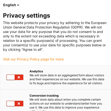
English
(0)
Privacy settings
igus-icon-arrow-right
igus-icon-arrow-right
Strona główna
Złącze wtykowe
This website protects your privacy by adhering to the European
Union General Data Protection Regulation (GDPR). We will not
use your data for any purpose that you do not consent to and
only to the extent not exceeding data which is necessary in
Złącza
relation to a specific purpose(s) of processing. You can grant
your consent(s) to use your data for specific purposes below or
by clicking "Agree to all".
Visit our Privacy Policy page for more
Konfekcjonowanie readychain®
Analytics
Gotowe do podłączenia systemy
We will store data in an aggregated form about visitors
and their experiences on our website. We use this data
zasilania optymalizują proces
to fix bugs and improve the experience for all visitors.
zaopatrzenia, zmniejszają koszty
logistyki wewnętrznej i skracają czas
Conversion tracking
montażu.
We will store data about when you complete certain
actions on our website to understand better how you
igu
use it. We use this data to improve your experience